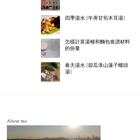
四季湯水 [牛蒡甘筍木耳湯]
怎樣計算湯種和麵包食譜材料
的份量
春天湯水 [節瓜淮山蓮子螺頭
湯]
About me