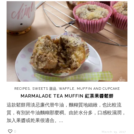
RECIPES
,
SWEETS 甜品
,
WAFFLE, MUFFIN AND CUPCAKE
MARMALADE TEA MUFFIN 紅茶果醬鬆餅
這款鬆餅用淡忌廉代替牛油，麵糊質地細緻，也比較流
質，有別於牛油麵糊那麼稠。由於水分多，口感較濕潤，
加入果醬或乾果很適合。…
0
March 19, 2017