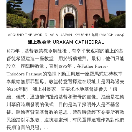
AROUND THE WORLD
,
ASIA
,
JAPAN
,
KYUSHU 九州 (MARCH 2024)
浦上教会堂 URAKAMICATHEDRAL
1873年，基督教禁教令解除後，有幸平安返鄉的浦上的基
督徒希望建造一座教堂，用於祈禱禮拜。最初，他們只能
設立一座臨時教堂，直到1895年，在Father Pierre-
Théodore Fraineau的指揮下動工興建一座羅馬式紅磚教堂
奉獻給無原罪聖母。教堂特意選擇建在現址上是因為過去
的250年間，浦上村長家一直要求本地基督徒參與「踏
繪」儀式，逼迫他們踐踏基督和聖母的畫像。踏繪是在德
川幕府時期發明的儀式，目的是為了探明外人是否基督
徒。踏繪有背棄基督教的意思，禁教時曾經下令要所有教
民踐踏以示叛教，違抗者處刑，村民選擇這裡作為對他們
長期迫害的見證。…