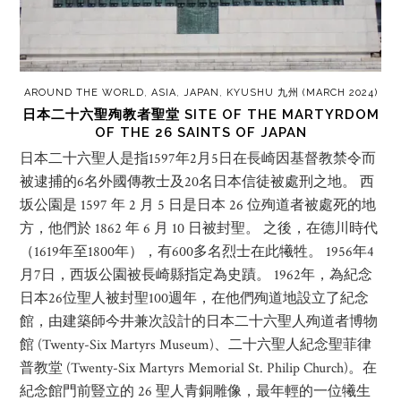
AROUND THE WORLD
,
ASIA
,
JAPAN
,
KYUSHU 九州 (MARCH 2024)
日本二十六聖殉教者聖堂 SITE OF THE MARTYRDOM
OF THE 26 SAINTS OF JAPAN
日本二十六聖人是指1597年2月5日在長崎因基督教禁令而
被逮捕的6名外國傳教士及20名日本信徒被處刑之地。 西
坂公園是 1597 年 2 月 5 日是日本 26 位殉道者被處死的地
方，他們於 1862 年 6 月 10 日被封聖。 之後，在德川時代
（1619年至1800年），有600多名烈士在此犧牲。 1956年4
月7日，西坂公園被長崎縣指定為史蹟。 1962年，為紀念
日本26位聖人被封聖100週年，在他們殉道地設立了紀念
館，由建築師今井兼次設計的日本二十六聖人殉道者博物
館 (Twenty-Six Martyrs Museum)、二十六聖人紀念聖菲律
普教堂 (Twenty-Six Martyrs Memorial St. Philip Church)。在
紀念館門前豎立的 26 聖人青銅雕像，最年輕的一位犧生