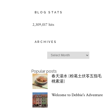
BLOG STATS
2,309,017 hits
ARCHIVES
Archives
Popular posts
春天湯水 [粉葛土伏苓五指毛
桃素湯]
Welcome to Debbie's Adventure