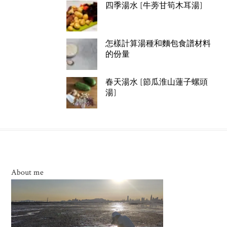
四季湯水 [牛蒡甘筍木耳湯]
怎樣計算湯種和麵包食譜材料
的份量
春天湯水 [節瓜淮山蓮子螺頭
湯]
About me