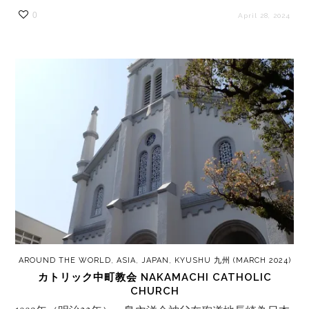
0
April 28, 2024
AROUND THE WORLD
,
ASIA
,
JAPAN
,
KYUSHU 九州 (MARCH 2024)
カトリック中町教会 NAKAMACHI CATHOLIC
CHURCH