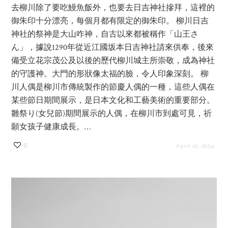
去柳川除了要吃鰻魚飯外，也要去日吉神社摻拜，這裡的
御朱印十分漂亮，每個月都有限定的御朱印。 柳川日吉
神社的祭神是大山咋神，自古以來都被稱作「山王さ
ん」，據說1290年從近江國坂本日吉神社請來供奉，後來
備受立花宗茂公及以後的歷代柳川城主所崇敬，成為神社
的守護神。大門的形狀像太福的臉，令人印象深刻。 柳
川人偶是柳川市傳統製作的節慶人偶的一種，這些人偶在
某些節日期間展示，是日本文化和工藝美術的重要部分。
雛祭り(女兒節)期間展示的人偶，在柳川市到處可見，祈
願女孩子健康成長。…
0
April 10, 2024