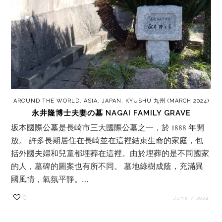
AROUND THE WORLD
,
ASIA
,
JAPAN
,
KYUSHU 九州 (MARCH 2024)
永井隆博士夫妻の墓 NAGAI FAMILY GRAVE
坂本國際公墓是長崎市三大國際公墓之一，於 1888 年開
放。 許多長期居住在長崎並在這裡結束生命的家庭，包
括外國夫婦和兒童都埋葬在這裡。由於埋葬的是不同國家
的人，墓碑的圖案也有所不同。 墓地綠樹成蔭，充滿異
國風情，氣氛平靜。…
0
June 7, 2024