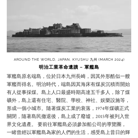
AROUND THE WORLD
,
JAPAN
,
KYUSHU 九州 (MARCH 2024)
明治工業革命遺蹟 – 軍艦島
軍艦島原名端島，位於日本九州長崎，因其外形酷似一艘
軍艦而得名。明治時代，端島因其海床有煤炭沉積而開始
有人從事採煤。島上人口最盛時期高達五千多人，除了煤
礦外，島上還有住宅、醫院、學校、神社、娱樂設施等，
形成一個小城市。隨著煤炭工業的衰落，1974年煤礦正式
關閉，隨著島民撤退後，島上成了廢墟，2015年被列入世
界文化遺產。 要前往軍艦島必須參加船公司的導覽團，
一睹曾經以軍艦島為家的人們的生活，感受島上昔日的輝