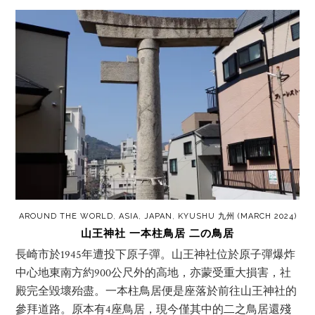
AROUND THE WORLD
,
ASIA
,
JAPAN
,
KYUSHU 九州 (MARCH 2024)
山王神社 一本柱鳥居 二の鳥居
長崎市於1945年遭投下原子彈。山王神社位於原子彈爆炸
中心地東南方約900公尺外的高地，亦蒙受重大損害，社
殿完全毀壞殆盡。一本柱鳥居便是座落於前往山王神社的
參拜道路。原本有4座鳥居，現今僅其中的二之鳥居還殘