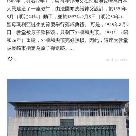
1889年（明治22年），島內洋介神父在殉道地長崎為日本
人民建造了一座教堂，由法國帕皮諾神父設計，於1891年
8月（明治24年）動工，並於1897年9月8日（明治30年）
聖母瑪利亞誕生的節慶舉行落成典禮。 可是，1945年8月9
日，教堂被原子彈摧毀，只剩下外牆和尖頂。 1951年（昭
和26年）重建，外牆和尖頂完好無損。因此，這座大教堂
被長崎市指定為原子彈遺跡。…
0
April 25, 2024