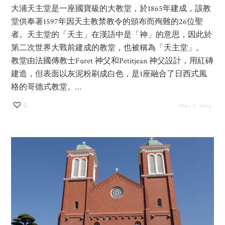
大浦天主堂是一座國寶級的大教堂，於1865年建成，該教
堂供奉著1597年因天主教禁教令的頒布而殉難的26位聖
者。天主堂的「天主」在漢語中是「神」的意思，因此於
第二次世界大戰前建成的教堂，也被稱為「天主堂」。
教堂由法國傳教士Furet 神父和Petitjean 神父設計，用紅磚
建造，但表面以灰泥粉刷成白色，是1座融合了日西式風
格的哥德式教堂。…
0
May 7, 2024