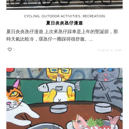
CYCLING
,
OUTDOOR ACTIVITIES
,
RECREATION
夏日炎炎氹仔漫遊
夏日炎炎氹仔漫遊 上次來氹仔踩車是上年的聖誕節，那
時天氣比較冷，環氹仔一圈踩得很舒服。…
1
August 4, 2018