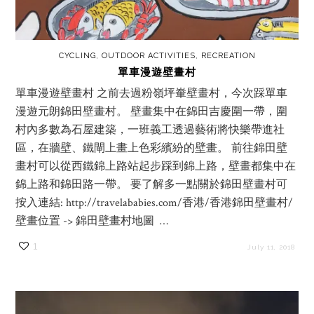
CYCLING
,
OUTDOOR ACTIVITIES
,
RECREATION
單車漫遊壁畫村
單車漫遊壁畫村 之前去過粉嶺坪輋壁畫村，今次踩單車
漫遊元朗錦田壁畫村。 壁畫集中在錦田吉慶圍一帶，圍
村內多數為石屋建築，一班義工透過藝術將快樂帶進社
區，在牆壁、鐵閘上畫上色彩繽紛的壁畫。 前往錦田壁
畫村可以從西鐵錦上路站起步踩到錦上路，壁畫都集中在
錦上路和錦田路一帶。 要了解多一點關於錦田壁畫村可
按入連結: http://travelababies.com/香港/香港錦田壁畫村/
壁畫位置 -> 錦田壁畫村地圖 …
1
July 11, 2018