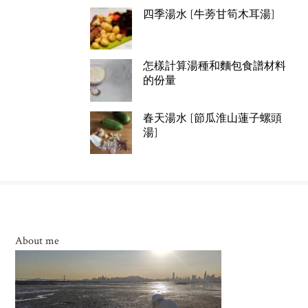
四季湯水 [牛蒡甘筍木耳湯]
怎樣計算湯種和麵包食譜材料
的份量
春天湯水 [節瓜淮山蓮子螺頭
湯]
About me