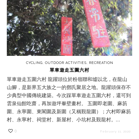
CYCLING
,
OUTDOOR ACTIVITIES
,
RECREATION
單車遊走五圍六村
單車遊走五圍六村 龍躍頭位於粉嶺聯和墟以北，在龍山
山腳，是新界五大族之一的鄧氏聚居之地。龍躍頭保存不
少典型中國傳統建築。今次踩單車遊走五圍六村，還可到
雲泉仙館吃齋，再加遊坪輋壁畫村。 五圍即老圍、麻笏
圍、永寧圍、東閣圍及新圍（又稱覲龍圍）；六村即麻笏
村、永寧村、祠堂村、新屋村、小坑村及覲龍村。…
0
February 11, 2020