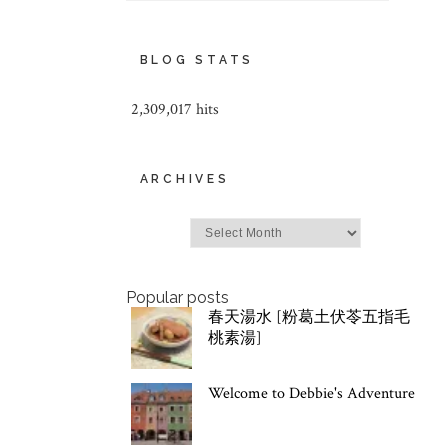
BLOG STATS
2,309,017 hits
ARCHIVES
Archives
Popular posts
春天湯水 [粉葛土伏苓五指毛
桃素湯]
Welcome to Debbie's Adventure