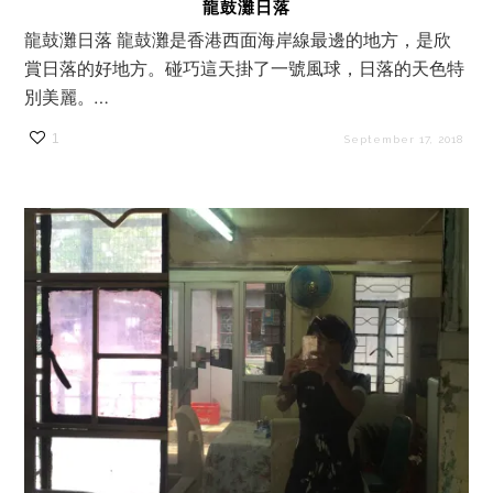
龍鼓灘日落
龍鼓灘日落 龍鼓灘是香港西面海岸線最邊的地方，是欣
賞日落的好地方。碰巧這天掛了一號風球，日落的天色特
別美麗。…
1
September 17, 2018