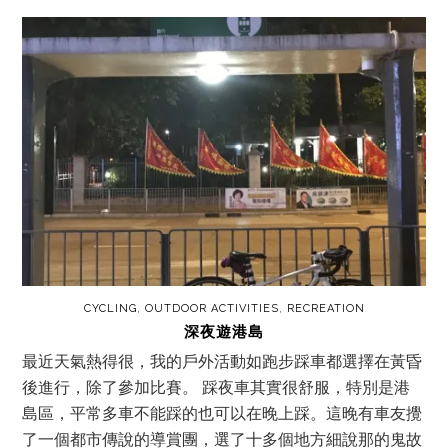
CYCLING
,
OUTDOOR ACTIVITIES
,
RECREATION
深夜遊港島
最近天氣熱得很，我的戶外活動如跑步踩車都選擇在黃昏
後進行，除了參加比賽。 踩夜車其實很舒服，特別是港
島區，平常多車不能踩的也可以在晚上踩。這晚有車友攪
了一個都市傳說的導賞團，選了十多個地方細說那的鬼故