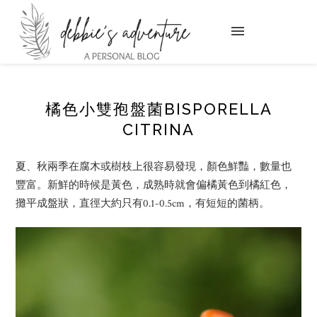
橘色小雙孢盤菌BISPORELLA
CITRINA
夏、秋兩季在腐木或樹枝上很容易發現，顏色鮮豔，數量也
豐富。新鮮的時候是黃色，成熟時就會偏橘黃色到橘紅色，
攤平成盤狀，直徑大約只有0.1-0.5cm，有短短的菌柄。