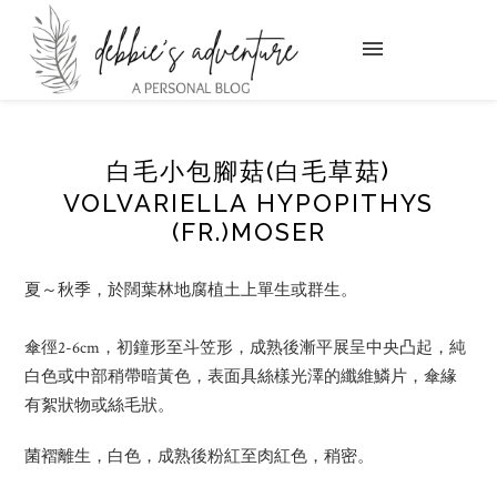
白毛小包腳菇(白毛草菇)
VOLVARIELLA HYPOPITHYS
(FR.)MOSER
夏～秋季，於闊葉林地腐植土上單生或群生。
傘徑2-6cm，初鐘形至斗笠形，成熟後漸平展呈中央凸起，純
白色或中部稍帶暗黃色，表面具絲樣光澤的纖維鱗片，傘緣
有絮狀物或絲毛狀。
菌褶離生，白色，成熟後粉紅至肉紅色，稍密。