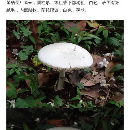
菌柄長3-10cm，圓柱形，等粗或下部稍粗，白色，表面有細
絨毛，內部鬆軟。菌托膜質，白色，苞狀。