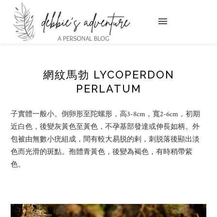
網紋馬勃 LYCOPERDON
PERLATUM
子實體一般小。倒卵形至陀螺形，高3-8cm，寬2-6cm，初期
近白色，後變灰黃色至黃色，不孕基部發達或伸長如柄。外
包被由無數小疣組成，間有較大易脱的剌，刺脱落後顯出淡
色而光滑的斑點。孢體青黃色，後變為褐色，有時稍帶紫
色。