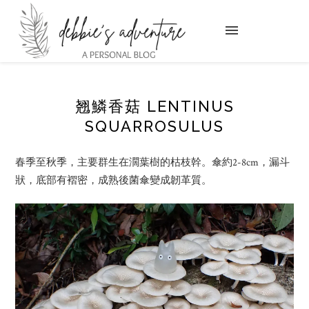
翘鱗香菇 LENTINUS
SQUARROSULUS
春季至秋季，主要群生在濶葉樹的枯枝幹。傘約2-8cm，漏斗
狀，底部有褶密，成熟後菌傘變成韌革質。