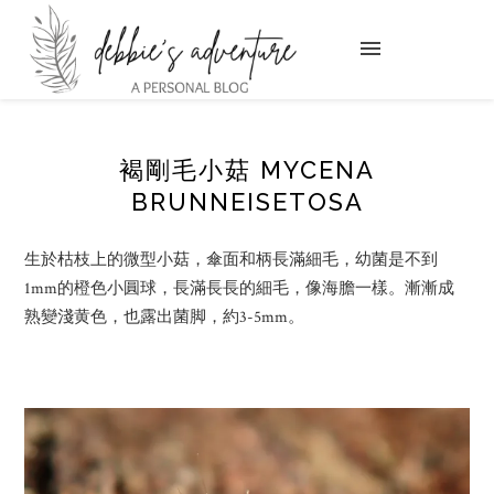
褐剛毛小菇 MYCENA
BRUNNEISETOSA
生於枯枝上的微型小菇，傘面和柄長滿細毛，幼菌是不到
1mm的橙色小圓球，長滿長長的細毛，像海膽一樣。漸漸成
熟變淺黄色，也露出菌脚，約3-5mm。