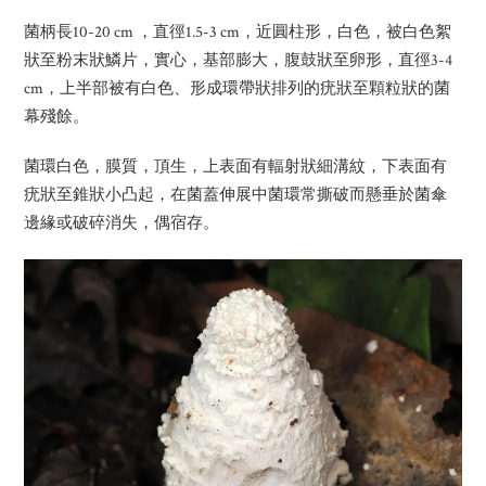
菌柄長10-20 cm ，直徑1.5-3 cm，近圓柱形，白色，被白色絮
狀至粉末狀鱗片，實心，基部膨大，腹鼓狀至卵形，直徑3-4
cm，上半部被有白色、形成環帶狀排列的疣狀至顆粒狀的菌
幕殘餘。
菌環白色，膜質，頂生，上表面有輻射狀細溝紋，下表面有
疣狀至錐狀小凸起，在菌蓋伸展中菌環常撕破而懸垂於菌傘
邊緣或破碎消失，偶宿存。