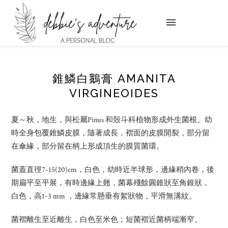
錐鱗白鵝膏 AMANITA
VIRGINEOIDES
夏～秋，地生，與松屬Pinus 和殼斗科植物形成外生菌根。幼
時全身包覆錐鱗皮膜，隨著成長，褶面的皮膜開裂，部分留
在傘緣，部分留在柄上形成頂生的膜質菌環。
菌蓋直徑7-15(20)cm，白色，幼時近半球形，邊緣稍內卷，後
期扁平至平展，有時邊緣上翹，菌幕殘餘圓錐狀至角錐狀，
白色，高1-3 mm ，邊緣常懸垂有絮狀物，平滑無溝紋。
菌褶離生至近離生，白色至米色；短菌褶近菌柄端漸窄。