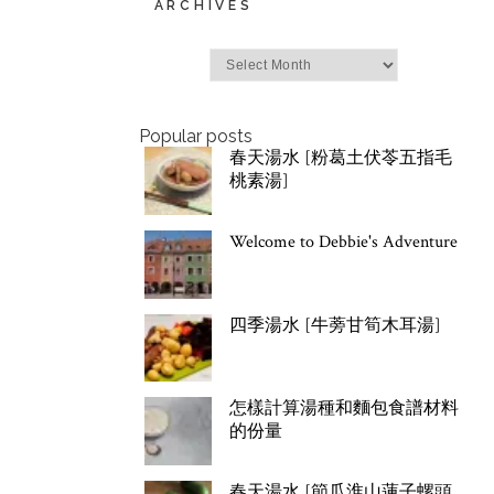
ARCHIVES
Archives
Popular posts
春天湯水 [粉葛土伏苓五指毛
桃素湯]
Welcome to Debbie's Adventure
四季湯水 [牛蒡甘筍木耳湯]
怎樣計算湯種和麵包食譜材料
的份量
春天湯水 [節瓜淮山蓮子螺頭