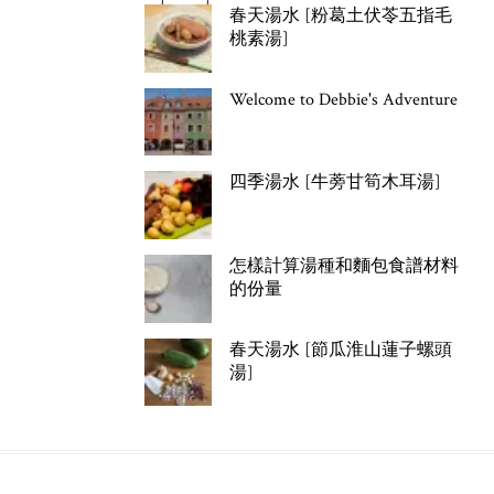
春天湯水 [粉葛土伏苓五指毛
桃素湯]
Welcome to Debbie's Adventure
四季湯水 [牛蒡甘筍木耳湯]
怎樣計算湯種和麵包食譜材料
的份量
春天湯水 [節瓜淮山蓮子螺頭
湯]