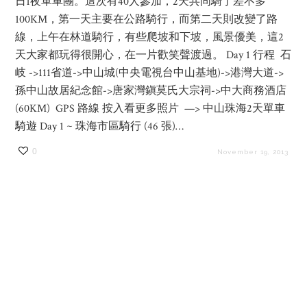
日1夜單車團。這次有40人參加，2天共同騎了差不多
100KM，第一天主要在公路騎行，而第二天則改變了路
線，上午在林道騎行，有些爬坡和下坡，風景優美，這2
天大家都玩得很開心，在一片歡笑聲渡過。 Day 1 行程 石
岐 ->111省道->中山城(中央電視台中山基地)->港灣大道->
孫中山故居紀念館->唐家灣鎭莫氏大宗祠->中大商務酒店
(60KM) GPS 路線 按入看更多照片 —> 中山珠海2天單車
騎遊 Day 1 ~ 珠海市區騎行 (46 張)…
0
November 19, 2013