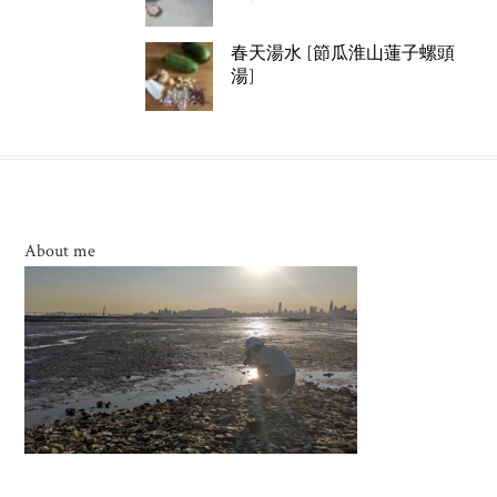
春天湯水 [節瓜淮山蓮子螺頭
湯]
About me