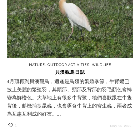
NATURE
,
OUTDOOR ACTIVITIES
,
WILDLIFE
貝澳觀鳥日誌
4月頭再到貝澳觀鳥，適逢是鳥類的繁殖季節，牛背鷺已
披上美麗的繁殖羽，其頭部、頸部及背部的羽毛顏色會轉
變為鮮橙色。大草地上有很多牛背鷺，牠們喜歡跟在牛隻
背後，趁機捕捉昆蟲，也會啄食牛背上的寄生蟲，兩者成
為互惠互利成的好友。…
1
May 16, 2022