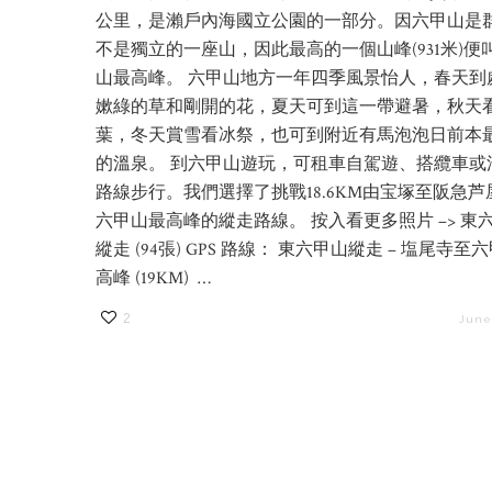
公里，是瀨戶內海國立公園的一部分。因六甲山是
不是獨立的一座山，因此最高的一個山峰(931米)便
山最高峰。 六甲山地方一年四季風景怡人，春天到
嫰綠的草和剛開的花，夏天可到這一帶避暑，秋天
葉，冬天賞雪看冰祭，也可到附近有馬泡泡日前本
的溫泉。 到六甲山遊玩，可租車自駕遊、搭纜車或
路線步行。我們選擇了挑戰18.6KM由宝塚至阪急芦
六甲山最高峰的縱走路線。 按入看更多照片 –> 東
縱走 (94張) GPS 路線： 東六甲山縱走 – 塩尾寺至
高峰 (19KM) …
2
June 