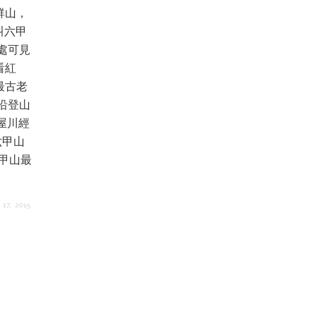
群山，
叫六甲
處可見
看紅
最古老
沿登山
屋川經
六甲山
六甲山最
17, 2015