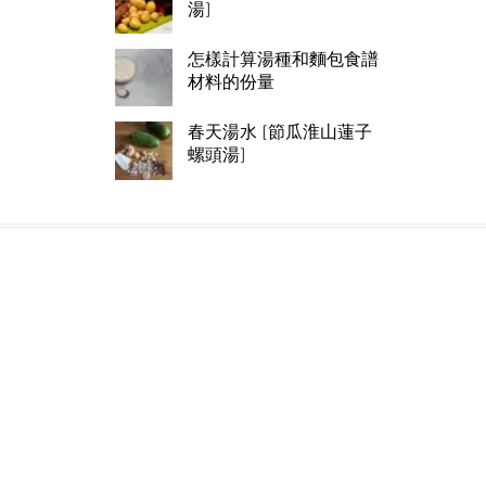
湯]
怎樣計算湯種和麵包食譜
材料的份量
春天湯水 [節瓜淮山蓮子
螺頭湯]