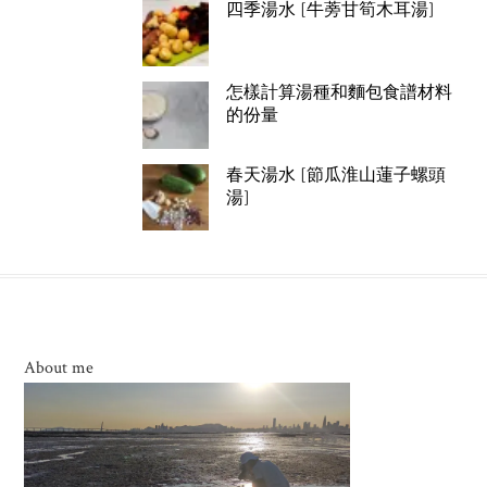
四季湯水 [牛蒡甘筍木耳湯]
怎樣計算湯種和麵包食譜材料
的份量
春天湯水 [節瓜淮山蓮子螺頭
湯]
About me