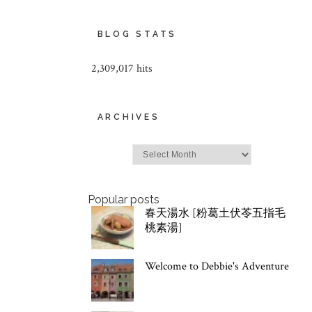
BLOG STATS
2,309,017 hits
ARCHIVES
Archives
Popular posts
春天湯水 [粉葛土伏苓五指毛
桃素湯]
Welcome to Debbie's Adventure