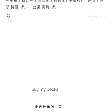
洲尾角 > 斬頸洲 > 龍落水 > 難過水> 更樓石> 亞媽灣 > 碼
頭 長度 : 約 9.5 公里 需時 : 約…
0
May 15, 2012
Buy my books
走過神秘的中亞