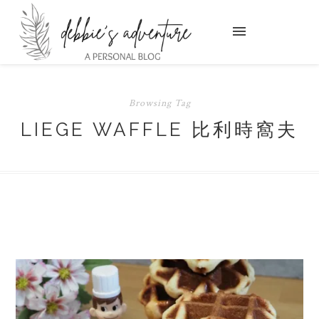
Browsing Tag
LIEGE WAFFLE 比利時窩夫