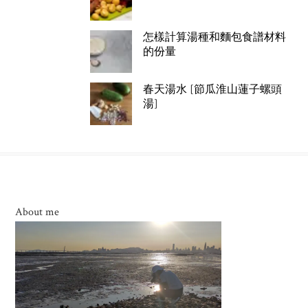
怎樣計算湯種和麵包食譜材料
的份量
春天湯水 [節瓜淮山蓮子螺頭
湯]
About me