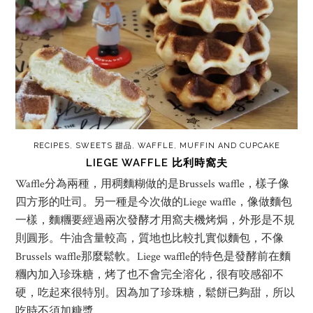
RECIPES
,
SWEETS 甜品
,
WAFFLE, MUFFIN AND CUPCAKE
LIEGE WAFFLE 比利時窩夫
Waffle分為兩種，用稠麵糊做的是Brussels waffle，樣子像
四方形的吐司。另一種是今次做的Liege waffle，像做麵包
一樣，麵糰要經過兩次發酵才用窩夫機烤焗，外形是不規
則圓形。牛油含量較高，質地也比較扎實似麵包，不像
Brussels waffle那麼鬆軟。Liege waffle的特色是發酵前在麵
糰內加入珍珠糖，烤了也不會完全溶化，很有咬感卻不
硬，吃起來很特別。因為加了珍珠糖，鬆餅已夠甜，所以
吃時不須加糖漿。…