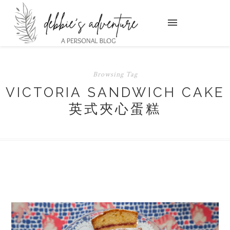
Browsing Tag
VICTORIA SANDWICH CAKE
英式夾心蛋糕