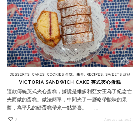
DESSERTS, CAKES, COOKIES 蛋糕、曲奇
,
RECIPES
,
SWEETS 甜品
VICTORIA SANDWICH CAKE 英式夾心蛋糕
這款傳統英式夾心蛋糕，據說是維多利亞女王為了紀念亡
夫而做的蛋糕。做法簡單，中間夾了一層略帶酸味的果
醬，為平凡的磅蛋糕帶來一點驚喜。 …
0
August 14, 2016