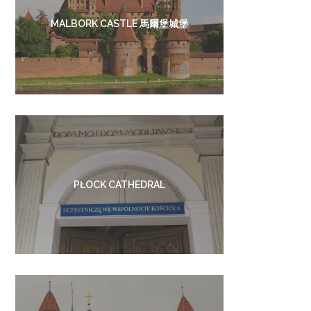
MALBORK CASTLE 馬爾堡城堡
PŁOCK CATHEDRAL