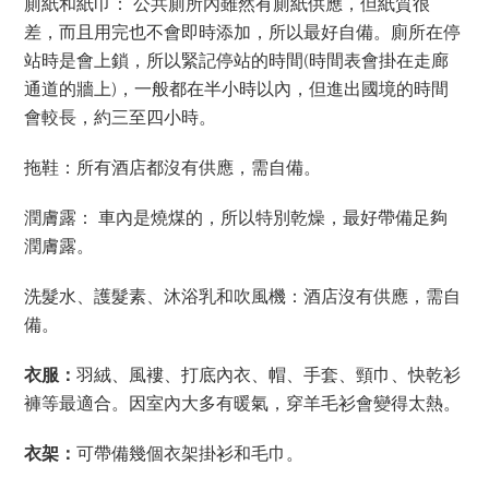
廁紙和紙巾： 公共廁所內雖然有廁紙供應，但紙質很
差，而且用完也不會即時添加，所以最好自備。廁所在停
站時是會上鎖，所以緊記停站的時間(時間表會掛在走廊
通道的牆上)，一般都在半小時以內，但進出國境的時間
會較長，約三至四小時。
拖鞋：所有酒店都沒有供應，需自備。
潤膚露： 車內是燒煤的，所以特別乾燥，最好帶備足夠
潤膚露。
洗髮水、護髮素、沐浴乳和吹風機：酒店沒有供應，需自
備。
衣服：
羽絨、風褸、打底內衣、帽、手套、頸巾、快乾衫
褲等最適合。因室內大多有暖氣，穿羊毛衫會變得太熱。
衣架：
可帶備幾個衣架掛衫和毛巾。