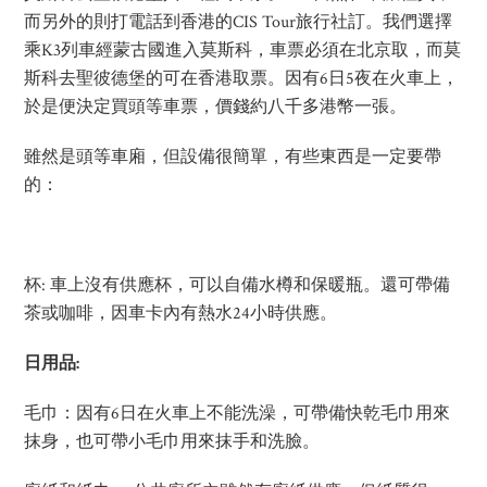
而另外的則打電話到香港的CIS Tour旅行社訂。我們選擇
乘K3列車經蒙古國進入莫斯科，車票必須在北京取，而莫
斯科去聖彼德堡的可在香港取票。因有6日5夜在火車上，
於是便決定買頭等車票，價錢約八千多港幣一張。
雖然是頭等車廂，但設備很簡單，有些東西是一定要帶
的：
杯: 車上沒有供應杯，可以自備水樽和保暖瓶。還可帶備
茶或咖啡，因車卡內有熱水24小時供應。
日用品
:
毛巾：因有6日在火車上不能洗澡，可帶備快乾毛巾用來
抹身，也可帶小毛巾用來抹手和洗臉。