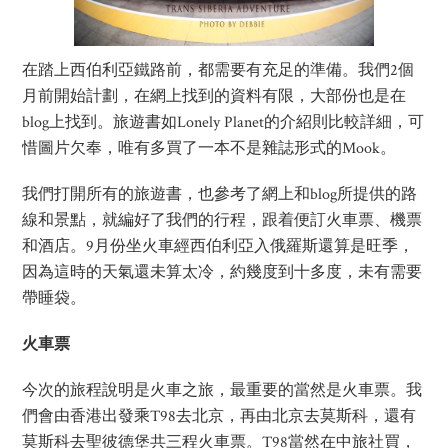
在踏上西伯利亞鐵路前，都需要有充足的準備。我們2個
月前開始計劃，在網上找到的資料有限，大部份也是在
blog上找到。旅遊書如Lonely Planet的介紹則比較詳細，可
惜圖片欠奉，唯有多買了一本不是雜誌形式的Mook。
我們打開所有的旅遊書，也參考了網上和blog所提供的路
線和景點，就編好了我們的行程，跟着便訂火車票、機票
和酒店。9月份坐火車經西伯利亞入俄羅斯還算是旺季，
因為這時的天氣還未算太冷，約幾度到十多度，未有需要
帶睡袋。
火車票
今次的旅程說明是火車之旅，最重要的當然是火車票。我
們會由香港出發乘T98去北京，再由北京去莫斯科，還有
莫斯科去聖彼德堡共三程火車票。T98當然在中旅社買，