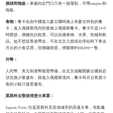
插頭和拖板：
車廂內近門口只有一個電制，可帶adapter和
拖板。
食物：
餐卡在由中國進入蒙古國時換上有蒙古特色的餐
卡；進入俄羅斯境內則會換上俄羅斯餐卡。餐卡不是24小
時開放，價錢也比較貴，可以自備食物、水果、乾糧和飲
品。如不想從香港帶去，可在北京入貨或在停站時下車去
月台的小食店買，但價錢很貴，煙雞脾約HK$90一隻。
外幣：
人民幣、美元和港幣都需帶備，在北京或離開蒙古國前必
須兌換少量盧布，因進入俄羅斯境內，餐卡和月台售賣小
食的小販只接受盧布。
莫斯科去聖彼得堡火車票：
Sapsan Train: 往返莫斯科至其他城市的高速火車，有點像