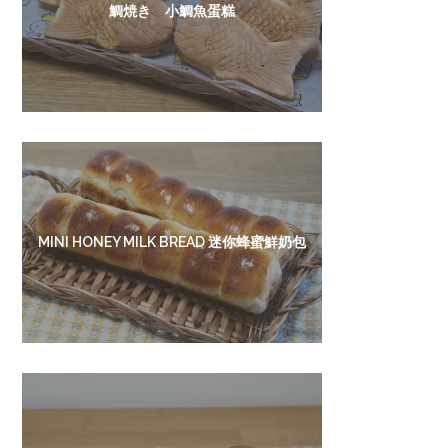
鯛焼き 小鯛魚蛋糕
MINI HONEY MILK BREAD 迷你蜂蜜鮮奶包