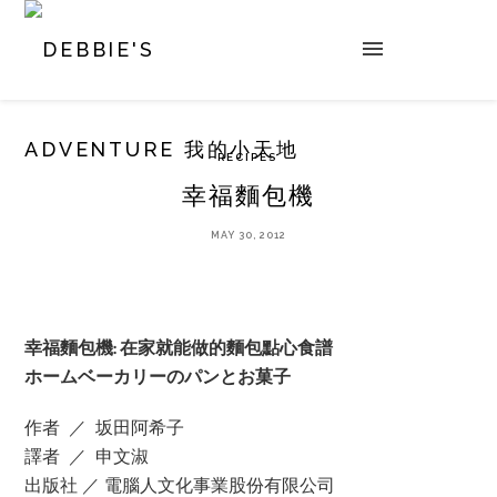
RECIPES
幸福麵包機
MAY 30, 2012
幸福麵包機: 在家就能做的麵包點心食譜
ホームベーカリーのパンとお菓子
作者 ／ 坂田阿希子
譯者 ／ 申文淑
出版社 ／ 電腦人文化事業股份有限公司