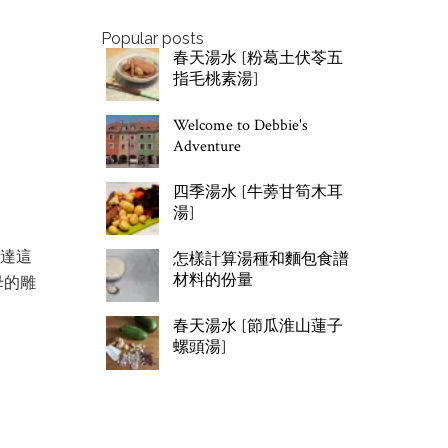
Popular posts
春天湯水 [粉葛土伏苓五
指毛桃素湯]
Welcome to Debbie's
Adventure
四季湯水 [牛蒡甘筍木耳
湯]
到達這
怎樣計算湯種和麵包食譜
材料的份量
母的雕
春天湯水 [節瓜淮山蓮子
螺頭湯]