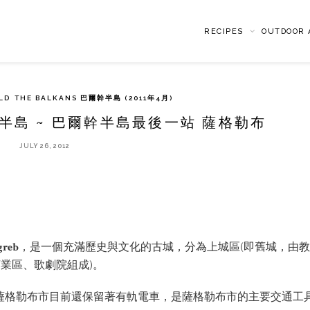
RECIPES
OUTDOOR A
LD
THE BALKANS 巴爾幹半島 (2011年4月)
爾幹半島 ~ 巴爾幹半島最後一站 薩格勒布
JULY 26, 2012
reb
，是一個充滿歷史與文化的古城，分為上城區(即舊城，由
業區、歌劇院組成)。
薩格勒布市目前還保留著有軌電車，是薩格勒布市的主要交通工