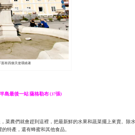
下面有四個天使環繞著
爾幹半島最後一站 薩格勒布 (37張)
。每天清晨，菜農們就會趕到這裡，把最新鮮的水果和蔬菜擺上來賣。除
裡的特產，還有蜂蜜和其他食品。