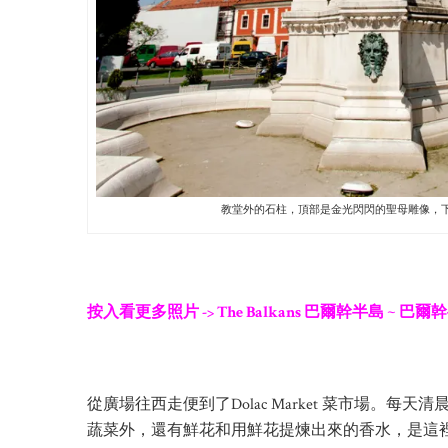
教堂外的石柱，頂部是金光閃閃的聖母雕像，
按入看更多照片 -> The Balkans 巴爾幹半島 ~ 巴
從廣場往西走便到了Dolac Market 菜市場
蔬菜外，還有鮮花和用鮮花提煉出來的香水，是這