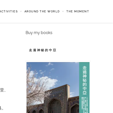
CTIVITIES
AROUND THE WORLD
THE MOMENT
Buy my books
走過神秘的中亞
教堂、
具。