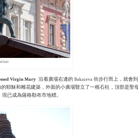
ačića)
sed Virgin Mary
沿着廣場右邊的 Bakaceva 街步行而上，就會
緻的耶穌和雕花建築，外面的小廣場豎立了一根石柱，頂部是聖
，現已成為薩格勒布市地標。