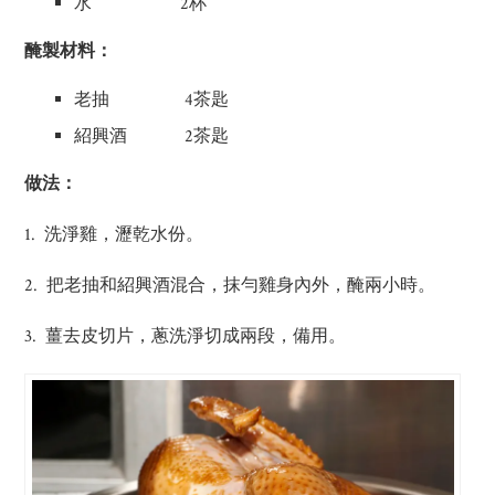
水 2杯
醃製材料：
老抽 4茶匙
紹興酒 2茶匙
做法：
1. 洗淨雞，瀝乾水份。
2. 把老抽和紹興酒混合，抹勻雞身內外，醃兩小時。
3. 薑去皮切片，蔥洗淨切成兩段，備用。