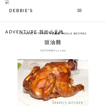
CHINESE KITCHEN 中式廚房
MEALS
RECIPES
豉油雞
SEPTEMBER 14, 2012