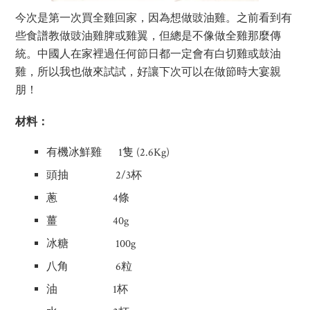
今次是第一次買全雞回家，因為想做豉油雞。之前看到有
些食譜教做豉油雞脾或雞翼，但總是不像做全雞那麼傳
統。中國人在家裡過任何節日都一定會有白切雞或鼓油
雞，所以我也做來試試，好讓下次可以在做節時大宴親
朋！
材料：
有機冰鮮雞 1隻 (2.6Kg)
頭抽 2/3杯
蔥 4條
薑 40g
冰糖 100g
八角 6粒
油 1杯