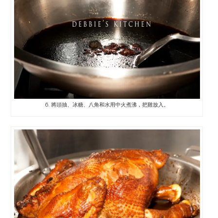
6. 將頭抽、冰糖、八角和水用中火煮沸，把雞放入。