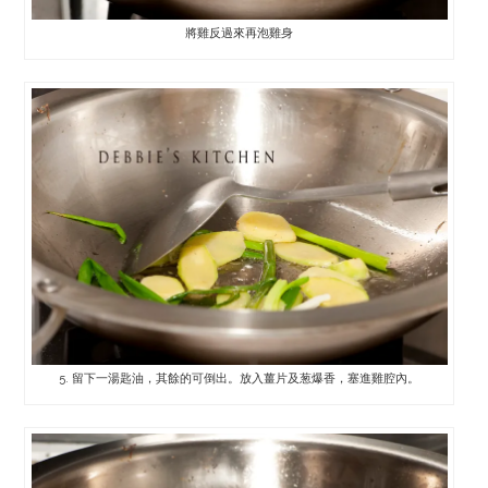
將雞反過來再泡雞身
5. 留下一湯匙油，其餘的可倒出。放入薑片及葱爆香，塞進雞腔內。