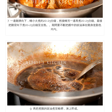
7. 一邊雞脾向下，轉小火煮約20~25分鐘，然後轉另一邊再煮20~25分鐘。最後
把雞背向下煮20~25分鐘至全熟。。期間要不斷把鑊中的豉油淋在雞身使顏色
均勻。
9. 再把煮雞的豉油煮至略稠，淋上即成。