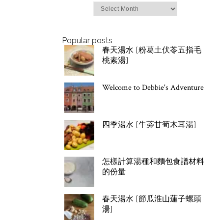
Archives
Popular posts
春天湯水 [粉葛土伏苓五指毛
桃素湯]
Welcome to Debbie's Adventure
四季湯水 [牛蒡甘筍木耳湯]
怎樣計算湯種和麵包食譜材料
的份量
春天湯水 [節瓜淮山蓮子螺頭
湯]