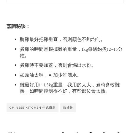
烹調秘訣：
醃雞最好把雞垂直，否則顏色不夠均勻。
煮雞的時間是根據雞的重量，1kg每邊約煮12~15分
鐘。
煮雞時不要加蓋，否則會焗出水份。
如豉油太稠，可加少許沸水。
雞最好用1~1.5kg重量，我用的太大，煮時會較難
熟，如時間控制得不好，有些部位會太熟。
CHINESE KITCHEN 中式廚房
豉油雞