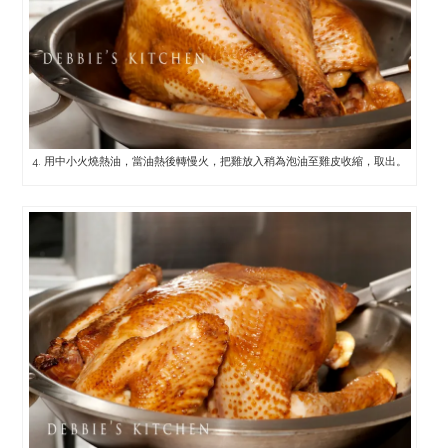
4. 用中小火燒熱油，當油熱後轉慢火，把雞放入稍為泡油至雞皮收縮，取出。