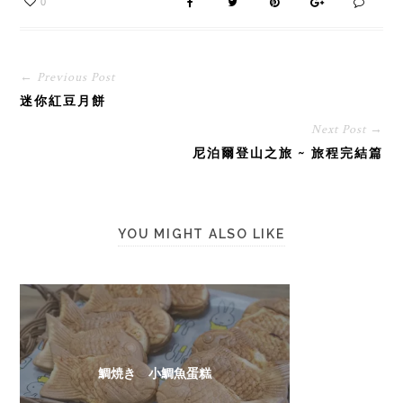
0
← Previous Post
迷你紅豆月餅
Next Post →
尼泊爾登山之旅 ~ 旅程完結篇
YOU MIGHT ALSO LIKE
鯛焼き 小鯛魚蛋糕