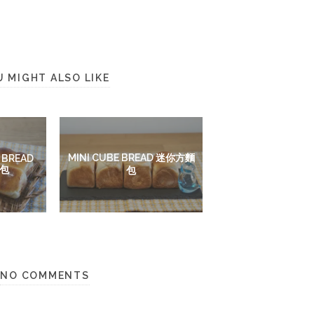
U MIGHT ALSO LIKE
MINI CUBE BREAD 迷你方麵
 BREAD
包
包
NO COMMENTS