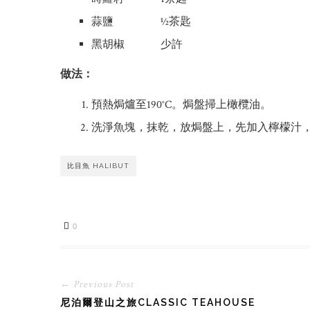
蒜鹽 ½茶匙
黑胡椒 少許
做法：
預熱焗爐至190°C。焗盤掃上橄欖油。
洗淨魚塊，抹乾，放焗盤上，先加入檸檬汁，然
比目魚 HALIBUT
0
← Previous Post
尼泊爾登山之旅CLASSIC TEAHOUSE