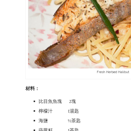
Fresh Herbed Halibut
材料：
比目魚魚塊 2塊
檸檬汁 1湯匙
海鹽 ½茶匙
蒔蘿籽 1茶匙