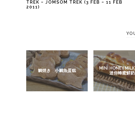
TREK ~ JOMSOM TREK (3 FEB ~ 11 FEB
2011)
YO
MINI HONEY MILK
鯛焼き 小鯛魚蛋糕
迷你蜂蜜鮮奶