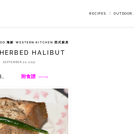
RECIPES
OUTDOOR 
OOD 海鮮
WESTERN KITCHEN 西式廚房
 HERBED HALIBUT
SEPTEMBER 20, 2012
很好味。
附食譜 —–>