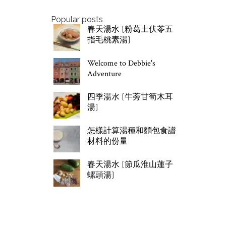
Popular posts
春天湯水 [粉葛土伏苓五
指毛桃素湯]
Welcome to Debbie's
Adventure
四季湯水 [牛蒡甘筍木耳
湯]
怎樣計算湯種和麵包食譜
材料的份量
春天湯水 [節瓜淮山蓮子
螺頭湯]