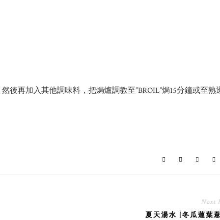
後再加入其他調味料，把焗爐調教至”BROIL”焗15分鐘或至熟
Next 
夏天湯水 [冬瓜蓮葉薏