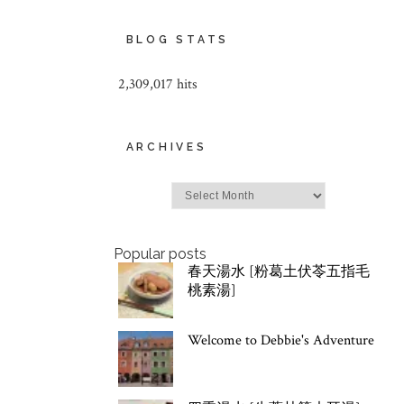
BLOG STATS
2,309,017 hits
ARCHIVES
Archives
Popular posts
春天湯水 [粉葛土伏苓五指毛
桃素湯]
Welcome to Debbie's Adventure