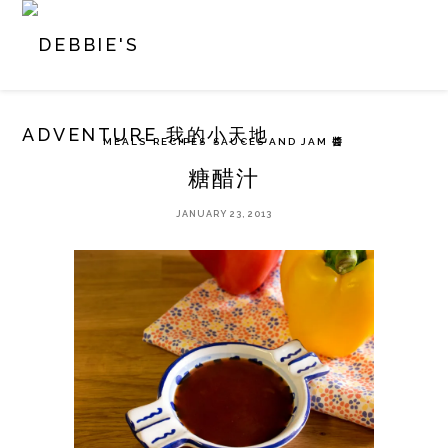
MEALS
RECIPES
SAUCES AND JAM 醬
糖醋汁
JANUARY 23, 2013