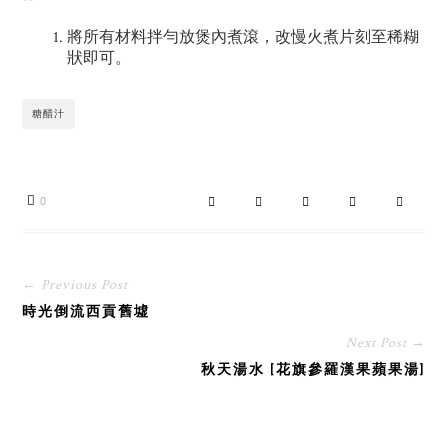
將所有材料拌勻放煲內煮滾，改慢火煮片刻至稀糊
狀即可。
糖醋汁
0
← Previous Post
時光倒流西貢舊墟
Next Post →
秋天湯水 [花旗參羅漢果蘋果湯]