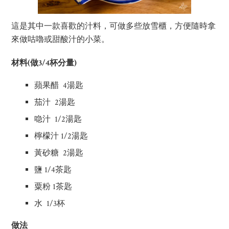
這是其中一款喜歡的汁料，可做多些放雪櫃，方便隨時拿
來做咕嚕或甜酸汁的小菜。
材料(做3/4杯分量)
蘋果醋 4湯匙
茄汁 2湯匙
喼汁 1/2湯匙
檸檬汁 1/2湯匙
黃砂糖 2湯匙
鹽 1/4茶匙
粟粉 1茶匙
水 1/3杯
做法