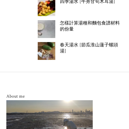
四季湯水 [牛蒡甘筍木耳湯]
怎樣計算湯種和麵包食譜材料
的份量
春天湯水 [節瓜淮山蓮子螺頭
湯]
About me