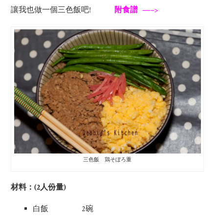
讓我也做一個三色飯吧!
附食譜 —–>
三色飯 鶏そぼろ重
材料：(2人份量)
白飯 2碗