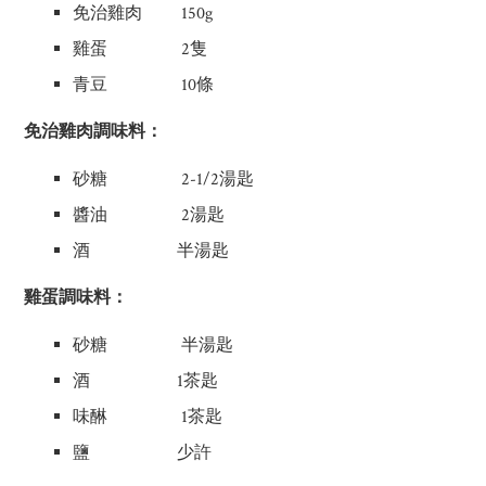
免治雞肉 150g
雞蛋 2隻
青豆 10條
免治雞肉調味料：
砂糖 2-1/2湯匙
醬油 2湯匙
酒 半湯匙
雞蛋調味料：
砂糖 半湯匙
酒 1茶匙
味醂 1茶匙
鹽 少許