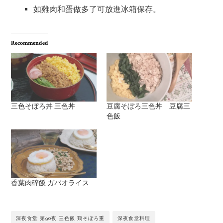
如雞肉和蛋做多了可放進冰箱保存。
Recommended
三色そぼろ丼 三色丼
豆腐そぼろ三色丼 豆腐三
色飯
香葉肉碎飯 ガパオライス
深夜食堂 第90夜 三色飯 鶏そぼろ重
深夜食堂料理