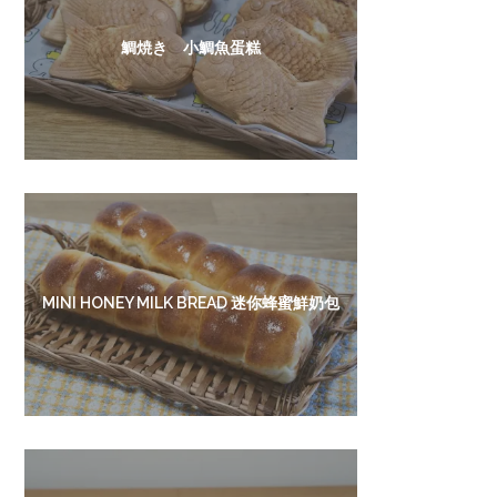
鯛焼き 小鯛魚蛋糕
MINI HONEY MILK BREAD 迷你蜂蜜鮮奶包