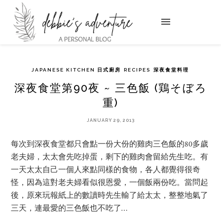
JAPANESE KITCHEN 日式廚房
RECIPES
深夜食堂料理
深夜食堂第90夜 ~ 三色飯 (鶏そぼろ
重)
JANUARY 29, 2013
每次到深夜食堂都只會點一份大份的雞肉三色飯的80多歲
老夫婦，太太會先吃掉蛋，剩下的雞肉會留給先生吃。有
一天太太自己一個人來點同樣的食物，各人都覺得很奇
怪，因為這對老夫婦看似很恩愛，一個飯兩份吃。當問起
後，原來玩報紙上的數讀時先生輸了給太太，整整地氣了
三天，連最愛的三色飯也不吃了…