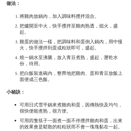
做法：
將雞肉放鍋內，加入調味料攪拌混合。
把爐開至中火，快手攪拌至雞肉熟透，熄火，盛
起。
雞蛋的做法一樣，把調味料和蛋倒入鍋內，用中慢
火，快手攪拌到蛋成粒狀即可，盛起。
燒一鍋水至沸騰，放入青豆煮熟，盛起，瀝乾水
份，待用。
把白飯裝進碗內，整齊地把雞肉、蛋和青豆放飯上
面便成三色飯。
小秘訣：
可用日式雪平鍋來煮雞肉和蛋，因傳熱快及均勻，
很快便能煮熟，很方便。
可用四隻筷子一面煮一面不停攪拌雞肉和蛋，出來
的效果會是鬆散的粒粒狀而不會一塊塊黏在一起。