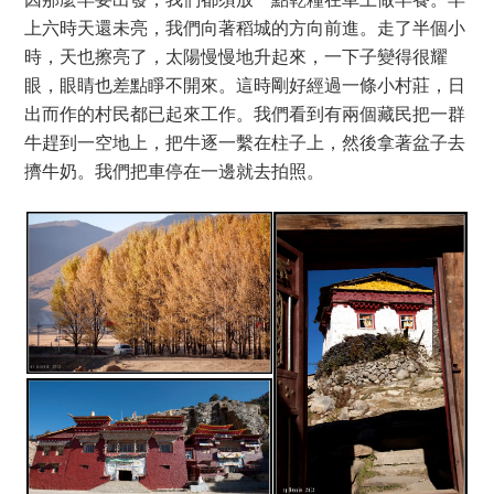
因那麼早要出發，我們都須放一點乾糧在車上做早餐。早
上六時天還未亮，我們向著稻城的方向前進。走了半個小
時，天也擦亮了，太陽慢慢地升起來，一下子變得很耀
眼，眼睛也差點睜不開來。這時剛好經過一條小村莊，日
出而作的村民都已起來工作。我們看到有兩個藏民把一群
牛趕到一空地上，把牛逐一繫在柱子上，然後拿著盆子去
擠牛奶。我們把車停在一邊就去拍照。