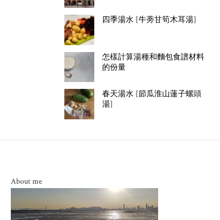
四季湯水 [牛蒡甘筍木耳湯]
怎樣計算湯種和麵包食譜材料
的份量
春天湯水 [節瓜淮山蓮子螺頭
湯]
About me