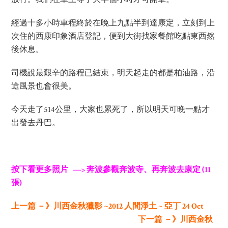
經過十多小時車程終於在晚上九點半到達康定，立刻到上
次住的西康印象酒店登記，便到大街找家餐館吃點東西然
後休息。
司機說最艱辛的路程已結束，明天起走的都是柏油路，沿
途風景也會很美。
今天走了514公里，大家也累死了，所以明天可晚一點才
出發去丹巴。
按下看更多照片 —> 奔波參觀奔波寺、再奔波去康定 (11
張)
上一篇 －》川西金秋獵影 ~2012 人間淨土 ~ 亞丁 24 Oct
下一篇 －》川西金秋