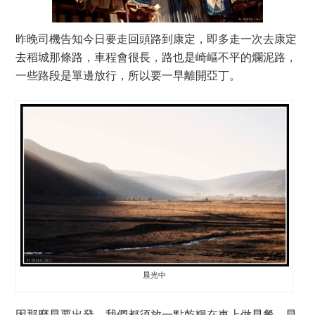
昨晚司機告知今日要走回頭路到康定，即多走一次去康定
去稻城那條路，車程會很長，路也是崎嶇不平的爛泥路，
一些路段是單邊放行，所以要一早離開亞丁。
晨光中