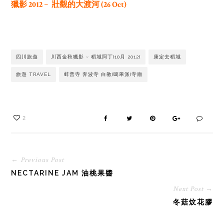
獵影 2012 ~ 壯觀的大渡河 (26 Oct)
四川旅遊
川西金秋獵影 ~ 稻城阿丁(10月 2012)
康定去稻城
旅遊 TRAVEL
蚌普寺 奔波寺 白教(噶舉派)寺廟
2
← Previous Post
NECTARINE JAM 油桃果醬
Next Post →
冬菇炆花膠