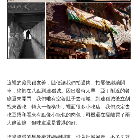
這裡的藏民很友善，隨便讓我們拍過夠。拍罷便繼續開
車，終於在八點到達稻城。因出發時太早，亞丁附近的餐
廳還未開門，我們唯有空著肚子去稻城。到達稻城後立刻
找東西吃，轉入一條橫街，裡面很多小吃店。我們決定去
吃豆漿和看來有點像小籠包的肉包，司機還在隔離買了兩
大條油條，但味道還是香港的好。
吃過溫暖的早餐後就繼續開車，沿著稻城河走，不多久就