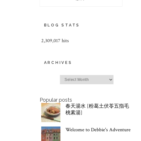
BLOG STATS
2,309,017 hits
ARCHIVES
Archives
Popular posts
春天湯水 [粉葛土伏苓五指毛
桃素湯]
Welcome to Debbie's Adventure