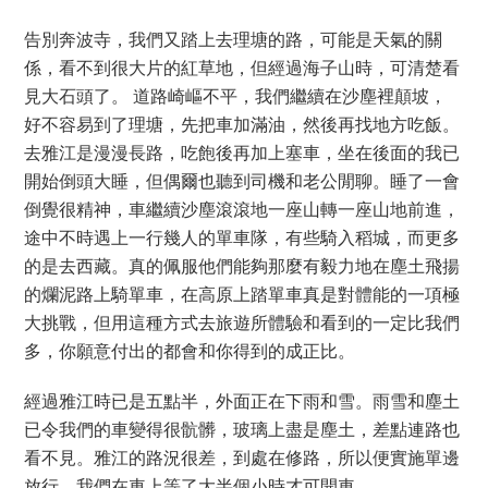
告別奔波寺，我們又踏上去理塘的路，可能是天氣的關
係，看不到很大片的紅草地，但經過海子山時，可清楚看
見大石頭了。 道路崎嶇不平，我們繼續在沙塵裡顛坡，
好不容易到了理塘，先把車加滿油，然後再找地方吃飯。
去雅江是漫漫長路，吃飽後再加上塞車，坐在後面的我已
開始倒頭大睡，但偶爾也聽到司機和老公閒聊。睡了一會
倒覺很精神，車繼續沙塵滾滾地一座山轉一座山地前進，
途中不時遇上一行幾人的單車隊，有些騎入稻城，而更多
的是去西藏。真的佩服他們能夠那麼有毅力地在塵土飛揚
的爛泥路上騎單車，在高原上踏單車真是對體能的一項極
大挑戰，但用這種方式去旅遊所體驗和看到的一定比我們
多，你願意付出的都會和你得到的成正比。
經過雅江時已是五點半，外面正在下雨和雪。雨雪和塵土
已令我們的車變得很骯髒，玻璃上盡是塵土，差點連路也
看不見。雅江的路況很差，到處在修路，所以便實施單邊
放行。我們在車上等了大半個小時才可開車。