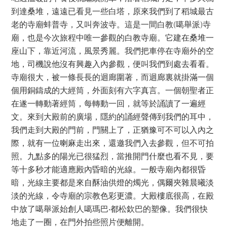
到達桑堆，遠遠已看見一些白塔，原來我們到了稻城最古
老的寺廟蚌普寺，又叫奔波寺。這是一間白教(噶舉派)寺
廟，也是今次旅程中唯一參觀的白教寺廟。它建在桑堆一
座山下，靠近河流，風景秀麗。我們把車停在寺廟外的空
地，司機說他沒有興趣入內參觀，便叫我們到處去看看。
寺廟很大，被一條長長的迴廊圍著，而迴廊裏就掛滿一個
個用銅鑄成的大經筒，外面刻有六字真言。一個朝聖者正
在遂一轉動著經筒，每轉動一回，就等於誦讀了一遍經
文。來到大殿前的廣場，隱約的誦經聲傳到我們的耳中，
我們走到大殿的門前，門關上了，正猶豫可不可以入內之
際，就有一位喇麻走出來，還邀我們入去參觀，但不可拍
照。九點多的陽光已很猛烈，當推開門什麼也看不見，要
等十多秒才能適應殿內昏暗的光線。一般寺廟內都很昏
暗，光線主要都是來自酥油供燈的燭光，偶爾夾雜晨曦淡
淡的光線，令寺廟的宗教色彩更濃。大殿樓底很高，在殿
中放了噶舉派始創人噶瑪巴‧都松欽巴的塑像。我們很快
地走了一圈，在門外拍些照片便離開。