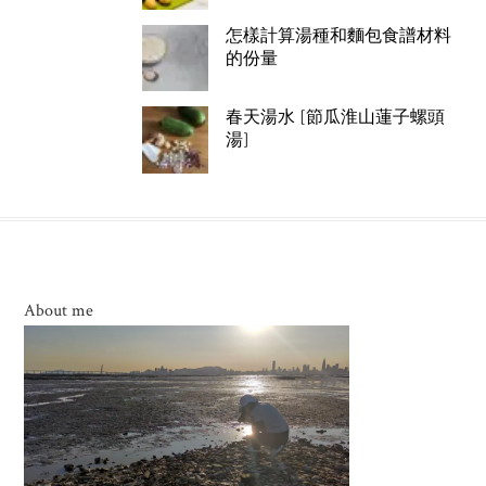
怎樣計算湯種和麵包食譜材料
的份量
春天湯水 [節瓜淮山蓮子螺頭
湯]
About me