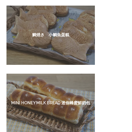
鯛焼き 小鯛魚蛋糕
MINI HONEY MILK BREAD 迷你蜂蜜鮮奶包