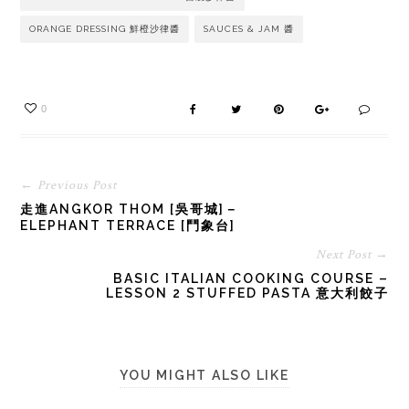
ORANGE DRESSING 鮮橙沙律醬
SAUCES & JAM 醬
0
← Previous Post
走進ANGKOR THOM [吳哥城]－
ELEPHANT TERRACE [鬥象台]
Next Post →
BASIC ITALIAN COOKING COURSE –
LESSON 2 STUFFED PASTA 意大利餃子
YOU MIGHT ALSO LIKE