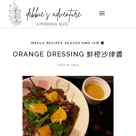
MEALS
RECIPES
SAUCES AND JAM 醬
ORANGE DRESSING 鮮橙沙律醬
JULY 12, 2014