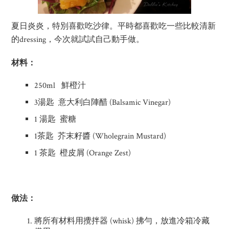
夏日炎炎，特別喜歡吃沙律。平時都喜歡吃一些比較清新
的dressing，今次就試試自己動手做。
材料：
250ml 鮮橙汁
3湯匙 意大利白陣醋 (Balsamic Vinegar)
1 湯匙 蜜糖
1茶匙 芥末籽醬 (Wholegrain Mustard)
1 茶匙 橙皮屑 (Orange Zest)
做法：
將所有材料用攪拌器 (whisk) 拂勻，放進冷箱冷藏