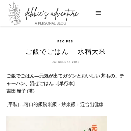
RECIPES
ご飯でごはん – 水稻大米
OCTOBER 12, 2014
ご飯でごはん―元気が出てガツンとおいしい 丼もの、チ
ャーハン、混ぜごはん… [単行本]
吉田 瑞子 (著)
[平裝] …可口的飯碗米飯，炒米飯，混合出健康