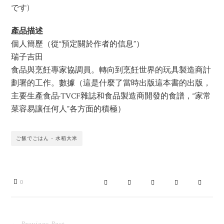
です)
產品描述
個人簡歷（從“預定關於作者的信息”）
瑞子吉田
食品與烹飪專家協調員。轉向到烹飪世界的玩具製造商計
劃署的工作。數據（這是什麼了當時出版這本書的出版，
主要生產食品·TVCF雜誌和食品製造商開發的食譜，“家常
菜容易讓任何人”各方面的積極）
ご飯でごはん - 水稻大米
0