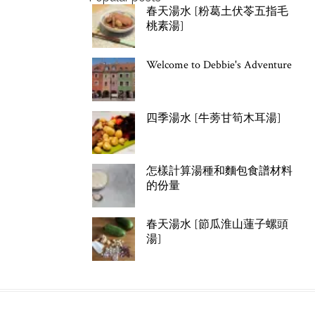
春天湯水 [粉葛土伏苓五指毛
桃素湯]
Welcome to Debbie's Adventure
四季湯水 [牛蒡甘筍木耳湯]
怎樣計算湯種和麵包食譜材料
的份量
春天湯水 [節瓜淮山蓮子螺頭
湯]