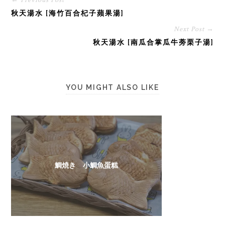
← Previous Post
秋天湯水 [海竹百合杞子蘋果湯]
Next Post →
秋天湯水 [南瓜合掌瓜牛蒡栗子湯]
YOU MIGHT ALSO LIKE
鯛焼き 小鯛魚蛋糕