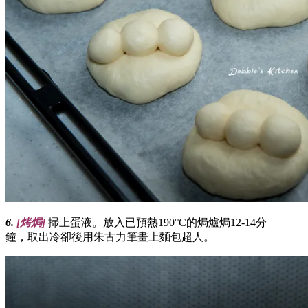
6.
[
烤焗
]
掃上蛋液。放入已預熱190°C的焗爐焗12-14分
鐘，取出冷卻後用朱古力筆畫上麵包超人。