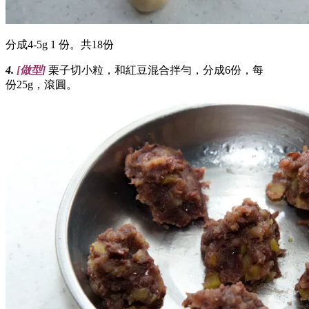
分成4-5g 1 份。共18份
4.
[
做型
]
栗子切小粒，和紅豆混合拌勻，分成6份，每
份25g，滾圓。