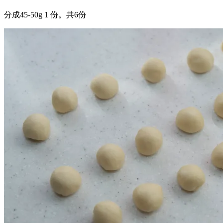
分成45-50g 1 份。共6份