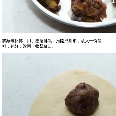
將麵糰反轉，用手壓扁排氣，推開成圓形，放入一份餡
料，包好，滾圓，收緊縫口。