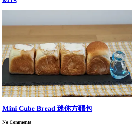
Mini Cube Bread 迷你方麵包
No Comments