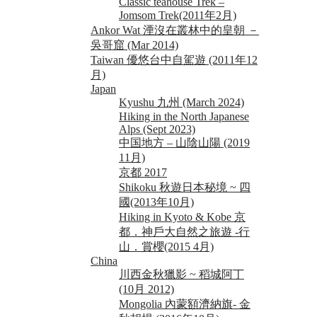
Classic teahouse Trek –
Jomsom Trek(2011年2月)
Ankor Wat 湮沒在叢林中的皇朝 －
吳哥窟 (Mar 2014)
Taiwan 優悠台中自駕遊 (2011年12
月)
Japan
Kyushu 九州 (March 2024)
Hiking in the North Japanese
Alps (Sept 2023)
中国地方 – 山陰山陽 (2019
11月)
京都 2017
Shikoku 秋遊日本秘境 ~ 四
國(2013年10月)
Hiking in Kyoto & Kobe 京
都．神戶大自然之旅遊 -行
山．賞櫻(2015 4月)
China
川西金秋獵影 ~ 稻城阿丁
(10月 2012)
Mongolia 內蒙額濟納旗- 金