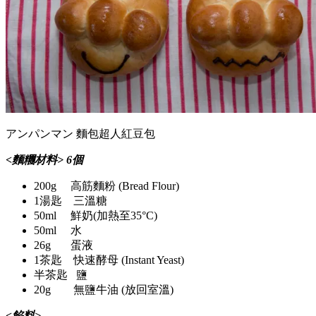
アンパンマン 麵包超人紅豆包
<麵糰材料> 6個
200g 高筋麵粉 (Bread Flour)
1湯匙 三溫糖
50ml 鮮奶(加熱至35°C)
50ml 水
26g 蛋液
1茶匙 快速酵母 (Instant Yeast)
半茶匙 鹽
20g 無鹽牛油 (放回室溫)
<餡料>