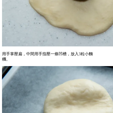
用手掌壓扁，中間用手指壓一條凹槽，放入3粒小麵
糰。