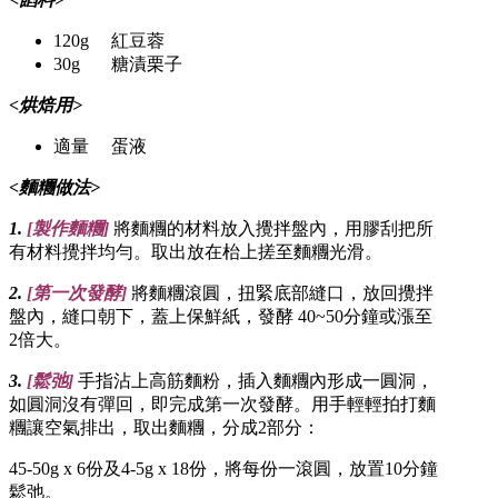
120g 紅豆蓉
30g 糖漬栗子
<烘焙用>
適量 蛋液
<麵糰做法>
1.
[
製作麵糰
]
將麵糰的材料放入攪拌盤內，用膠刮把所
有材料攪拌均勻。取出放在枱上搓至麵糰光滑。
2.
[
第一次發酵
]
將麵糰滾圓，扭緊底部縫口，放回攪拌
盤內，縫口朝下，蓋上保鮮紙，發酵 40~50分鐘或漲至
2倍大。
3.
[
鬆弛
]
手指沾上高筋麵粉，插入麵糰內形成一圓洞，
如圓洞沒有彈回，即完成第一次發酵。用手輕輕拍打麵
糰讓空氣排出，取出麵糰，分成2部分：
45-50g x 6份及4-5g x 18份，將每份一滾圓，放置10分鐘
鬆弛。