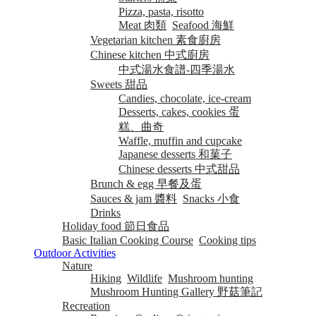
Pizza, pasta, risotto
Meat 肉類
Seafood 海鮮
Vegetarian kitchen 素食廚房
Chinese kitchen 中式廚房
中式湯水食譜-四季湯水
Sweets 甜品
Candies, chocolate, ice-cream
Desserts, cakes, cookies 蛋
糕、曲奇
Waffle, muffin and cupcake
Japanese desserts 和菓子
Chinese desserts 中式甜品
Brunch & egg 早餐及蛋
Sauces & jam 醬料
Snacks 小食
Drinks
Holiday food 節日食品
Basic Italian Cooking Course
Cooking tips
Outdoor Activities
Nature
Hiking
Wildlife
Mushroom hunting
Mushroom Hunting Gallery 野菇筆記
Recreation