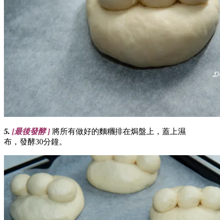
5.
[
最後發酵
]
將所有做好的麵糰排在焗盤上，蓋上濕
布，發酵30分鐘。