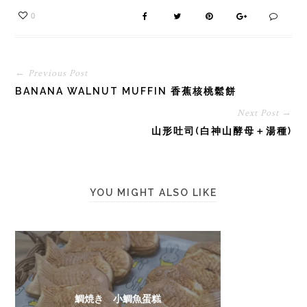
0
← Previous Post
BANANA WALNUT MUFFIN 香蕉核桃鬆餅
Next Post →
山形吐司(白神山酵母＋湯種)
YOU MIGHT ALSO LIKE
鯛焼き 小鯛魚蛋糕