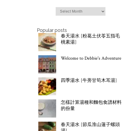
Archives
Popular posts
春天湯水 [粉葛土伏苓五指毛
桃素湯]
Welcome to Debbie's Adventure
四季湯水 [牛蒡甘筍木耳湯]
怎樣計算湯種和麵包食譜材料
的份量
春天湯水 [節瓜淮山蓮子螺頭
湯]