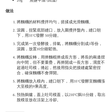
20g 無鹽牛油 (回溫)
做法
將麵糰的材料攪拌均勻，搓揉成光滑麵糰。
滾圓，扭緊底部縫口，放入圍攪拌盤內，縫口朝
下，用35°C發酵 50分鐘。
完成第一次發酵後，排氣，將麵糰分割成3等份，
滾圓，放置10分鐘鬆弛。
將麵糰反轉，用擀麵棍擀成長方形，將長的兩邊摺
向中間，但不要重疊，再擀開成一長方形，濶度不
超過吐司模，捲起，然後用指尖把接縫處緊密捏
合，確保麵糰不會彈開。
將麵糰放入模內，縫口朝下， 用35°C發酵至麵糰漲
大至模的9乘高度。
預熱焗爐，蓋上吐司模蓋，以210°C焗35分鐘，取出
脫模並放在涼架上冷卻。