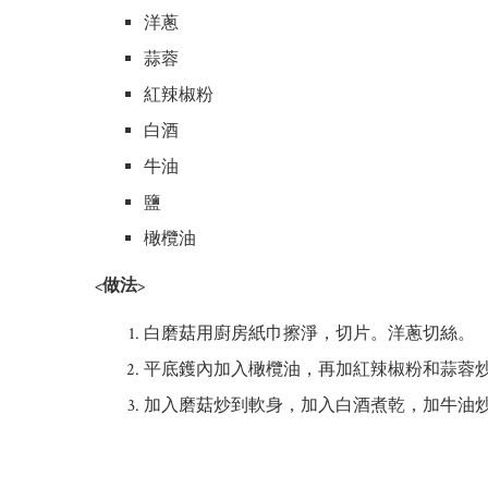
洋蔥
蒜蓉
紅辣椒粉
白酒
牛油
鹽
橄欖油
<做法>
白磨菇用廚房紙巾擦淨，切片。洋蔥切絲。
平底鑊內加入橄欖油，再加紅辣椒粉和蒜蓉
加入磨菇炒到軟身，加入白酒煮乾，加牛油