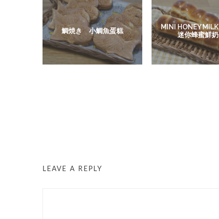
MINI HONEY MILK
鯛焼き 小鯛魚蛋糕
迷你蜂蜜鮮奶
LEAVE A REPLY