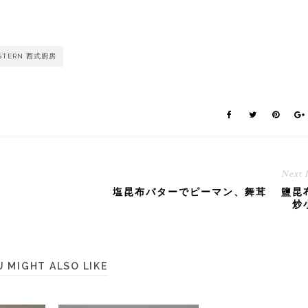
STERN 西式廚房
Next 
塩昆布バターでピーマン、舞茸 鹽昆
炒
U MIGHT ALSO LIKE