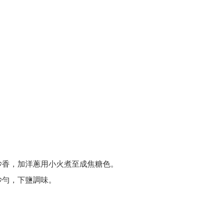
炒香，加洋蔥用小火煮至成焦糖色。
炒勻，下鹽調味。