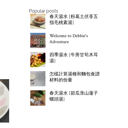
Popular posts
春天湯水 [粉葛土伏苓五
指毛桃素湯]
Welcome to Debbie's
Adventure
四季湯水 [牛蒡甘筍木耳
湯]
怎樣計算湯種和麵包食譜
材料的份量
春天湯水 [節瓜淮山蓮子
螺頭湯]
飯