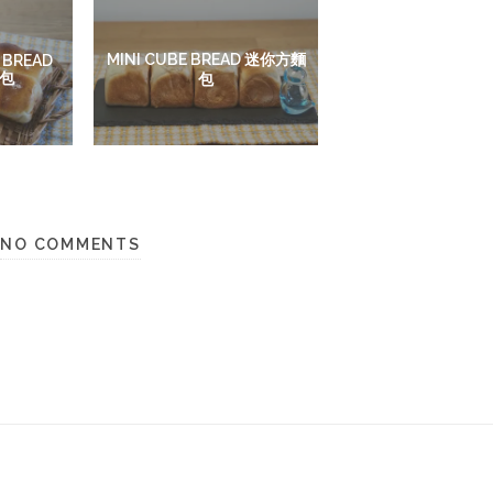
MINI CUBE BREAD 迷你方麵
 BREAD
包
包
NO COMMENTS