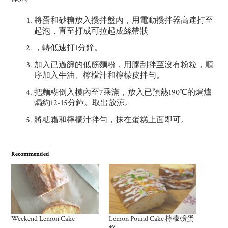
將蛋和砂糖放入攪拌盤內，用電動攪拌器高速打至
起泡，直至打成可拉起成絲帶狀
，轉低速打1分鐘。
加入已過篩的低筋麵粉，用膠刮拌至沒有粉粒，順
序加入牛油、檸檬汁和檸檬皮拌勻。
把麵糊倒入模內至7乘滿，放入已預熱190℃的焗爐
焗約12-15分鐘。取出放涼。
將糖霜和檸檬汁拌勻，抹在蛋糕上面即可。
Recommended
Weekend Lemon Cake
Lemon Pound Cake 檸檬磅蛋