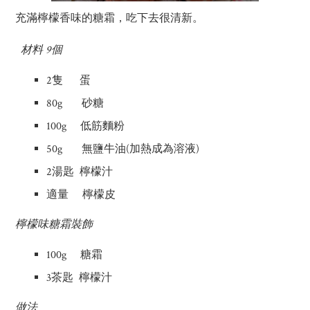
充滿檸檬香味的糖霜，吃下去很清新。
材料 9個
2隻 蛋
80g 砂糖
100g 低筋麵粉
50g 無鹽牛油(加熱成為溶液)
2湯匙 檸檬汁
適量 檸檬皮
檸檬味糖霜裝飾
100g 糖霜
3茶匙 檸檬汁
做法