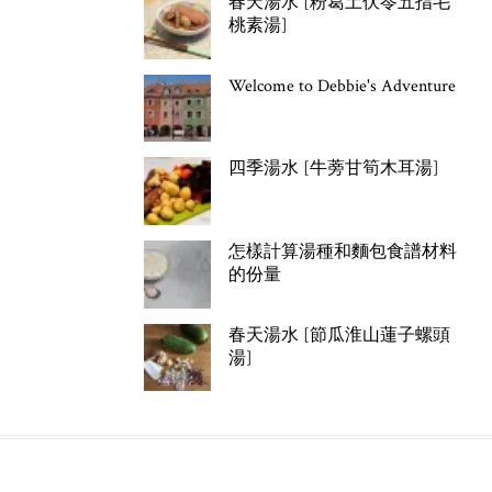
春天湯水 [粉葛土伏苓五指毛
桃素湯]
Welcome to Debbie's Adventure
四季湯水 [牛蒡甘筍木耳湯]
怎樣計算湯種和麵包食譜材料
的份量
春天湯水 [節瓜淮山蓮子螺頭
湯]