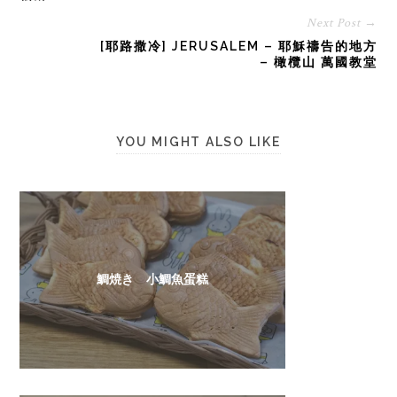
Next Post →
[耶路撒冷] JERUSALEM – 耶穌禱告的地方
– 橄欖山 萬國教堂
YOU MIGHT ALSO LIKE
鯛焼き 小鯛魚蛋糕