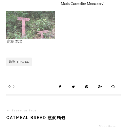
Maris Carmelite Monastery)
鹿湖道場
旅遊 TRAVEL
0
← Previous Post
OATMEAL BREAD 燕麥麵包
Next Post →