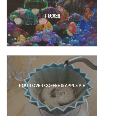
中秋賞燈
POUR OVER COFFEE & APPLE PIE