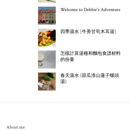
Welcome to Debbie's Adventure
四季湯水 [牛蒡甘筍木耳湯]
怎樣計算湯種和麵包食譜材料
的份量
春天湯水 [節瓜淮山蓮子螺頭
湯]
About me