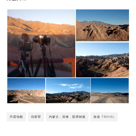
丹霞地貌
倪家營
內蒙古，張掖，額濟納旗
旅遊 TRAVEL