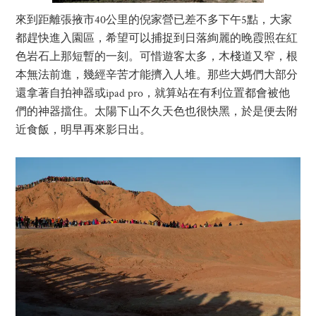
來到距離張掖市40公里的倪家營已差不多下午5點，大家
都趕快進入園區，希望可以捕捉到日落絢麗的晚霞照在紅
色岩石上那短暫的一刻。可惜遊客太多，木棧道又窄，根
本無法前進，幾經辛苦才能擠入人堆。那些大媽們大部分
還拿著自拍神器或ipad pro，就算站在有利位置都會被他
們的神器擋住。太陽下山不久天色也很快黑，於是便去附
近食飯，明早再來影日出。