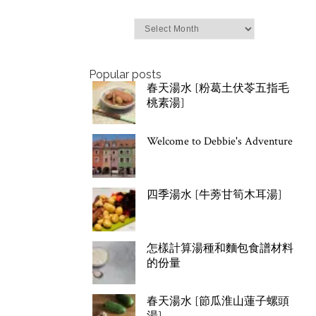
Archives
Popular posts
春天湯水 [粉葛土伏苓五指毛
桃素湯]
Welcome to Debbie's Adventure
四季湯水 [牛蒡甘筍木耳湯]
怎樣計算湯種和麵包食譜材料
的份量
春天湯水 [節瓜淮山蓮子螺頭