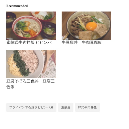
Recommended
素韓式牛肉拌飯 ビビンバ
牛豆腐丼 牛肉豆腐飯
豆腐そぼろ三色丼 豆腐三
色飯
フライパンで石焼きビビンバ風
溫泉蛋
韓式牛肉拌飯