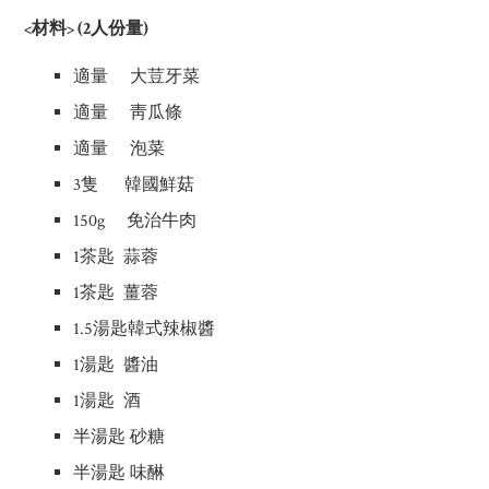
<材料> (2人份量)
適量 大荳牙菜
適量 靑瓜條
適量 泡菜
3隻 韓國鮮菇
150g 免治牛肉
1茶匙 蒜蓉
1茶匙 薑蓉
1.5湯匙韓式辣椒醬
1湯匙 醬油
1湯匙 酒
半湯匙 砂糖
半湯匙 味醂