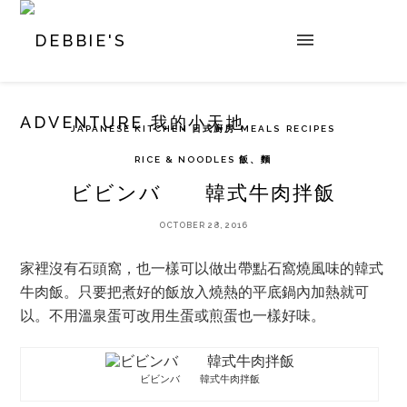
JAPANESE KITCHEN 日式廚房
MEALS
RECIPES
RICE & NOODLES 飯、麵
ビビンバ 韓式牛肉拌飯
OCTOBER 28, 2016
家裡沒有石頭窩，也一樣可以做出帶點石窩燒風味的韓式
牛肉飯。只要把煮好的飯放入燒熱的平底鍋內加熱就可
以。不用溫泉蛋可改用生蛋或煎蛋也一樣好味。
ビビンバ 韓式牛肉拌飯