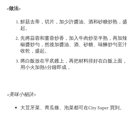
<做法>
鮮菇去蒂，切片，加少許醬油、酒和砂糖炒熟，盛
起。
先將蒜蓉和薑蓉炒香，加入牛肉炒至半熟，再加辣
椒醬炒勻，然後加醬油、酒、砂糖、味醂炒勻至汁
收乾，盛起。
將白飯放在平㡳鑊上，再把材料排好在白飯上面，
用小火加熱5分鐘即成，
<美味小秘訣>
大荳牙菜、靑瓜條、泡菜都可在City Super 買到。