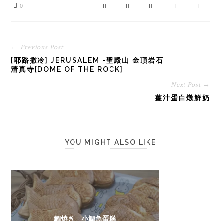
0
← Previous Post
[耶路撒冷] JERUSALEM -聖殿山 金頂岩石
清真寺[DOME OF THE ROCK]
Next Post →
薑汁蛋白燉鮮奶
YOU MIGHT ALSO LIKE
鯛焼き 小鯛魚蛋糕