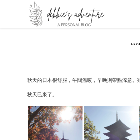
ARO
秋天的日本很舒服，午間溫暖，早晚則帶點涼意。
秋天已來了。