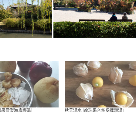
蘋果雪梨海底椰湯]
秋天湯水 [龍珠果合掌瓜螺頭湯]