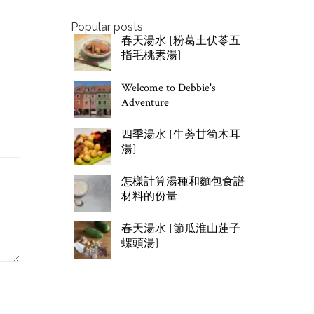
Popular posts
春天湯水 [粉葛土伏苓五
指毛桃素湯]
Welcome to Debbie's
Adventure
四季湯水 [牛蒡甘筍木耳
湯]
怎樣計算湯種和麵包食譜
材料的份量
春天湯水 [節瓜淮山蓮子
螺頭湯]