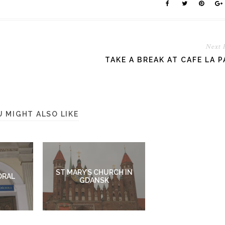
Next 
TAKE A BREAK AT CAFE LA 
U MIGHT ALSO LIKE
ST MARY’S CHURCH IN
DRAL
GDANSK