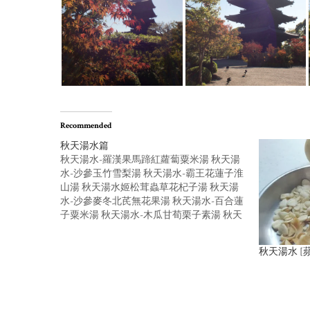
Recommended
秋天湯水篇
秋天湯水-羅漢果馬蹄紅蘿蔔粟米湯 秋天湯
水-沙參玉竹雪梨湯 秋天湯水-霸王花蓮子淮
山湯 秋天湯水姬松茸蟲草花杞子湯 秋天湯
水-沙參麥冬北芪無花果湯 秋天湯水-百合蓮
子粟米湯 秋天湯水-木瓜甘荀栗子素湯 秋天
湯水-猴頭菇海底椰蘋果南棗素湯 秋天湯水-
龍脷葉海底椰蘋果素湯 秋天湯水-黨參栗子
秋天湯水 [
蟲草花素湯 秋天湯水-淮山杞子響螺瘦肉湯
秋天湯水-粉葛木瓜薏仁湯 秋天湯水-茶樹菇
猴頭菇栗子湯 秋天湯水-霸王花螺頭湯 秋天
湯水-紅蘿蔔粟米菜乾湯 秋天湯水-雪梨雪耳