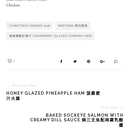
Chicken
CHRISTMAS DINNER 2016
WESTERN 西式廚房
燒春雞配紅莓汁 CRANBERRY GLAZED CORNISH HEN
0
← Previous Post
HONEY GLAZED PINEAPPLE HAM 菠蘿蜜
汁火腿
Next Post →
BAKED SOCKEYE SALMON WITH
CREAMY DILL SAUCE 焗三文魚配蒔蘿乳酪
醬