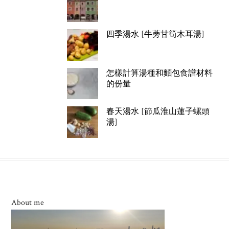
四季湯水 [牛蒡甘筍木耳湯]
怎樣計算湯種和麵包食譜材料
的份量
春天湯水 [節瓜淮山蓮子螺頭
湯]
About me