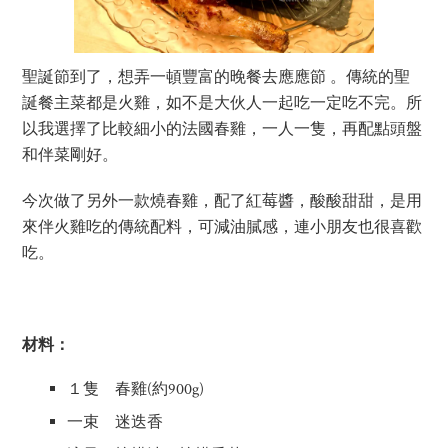
聖誕節到了，想弄一頓豐富的晚餐去應應節 。傳統的聖
誕餐主菜都是火雞，如不是大伙人一起吃一定吃不完。所
以我選擇了比較細小的法國春雞，一人一隻，再配點頭盤
和伴菜剛好。
今次做了另外一款燒春雞，配了紅莓醬，酸酸甜甜，是用
來伴火雞吃的傳統配料，可減油膩感，連小朋友也很喜歡
吃。
材料：
１隻 春雞(約900g)
一束 迷迭香