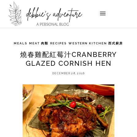
MEALS
MEAT 肉類
RECIPES
WESTERN KITCHEN 西式廚房
燒春雞配紅莓汁CRANBERRY
GLAZED CORNISH HEN
DECEMBER 28, 2016