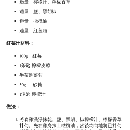
適量 檸檬汁、檸檬香草
適量 鹽、黑胡椒
適量 橄欖油
適量 紅蔥頭
紅莓汁材料：
100g 紅莓
1茶匙 檸檬皮蓉
半茶匙薑蓉
30g 砂糖
1湯匙 檸檬汁
做法：
將春雞洗淨抹乾。鹽、黑胡、椒檸檬汁、檸檬香草
拌勻。先在雞身抹上橄欖油，然後均勻地將已拌勻