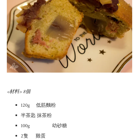
<材料> 8個
120g 低筋麵粉
半茶匙 抹茶粉
100g 幼砂糖
2隻 雞蛋