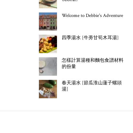
Welcome to Debbie's Adventure
四季湯水 [牛蒡甘筍木耳湯]
怎樣計算湯種和麵包食譜材料
的份量
春天湯水 [節瓜淮山蓮子螺頭
湯]