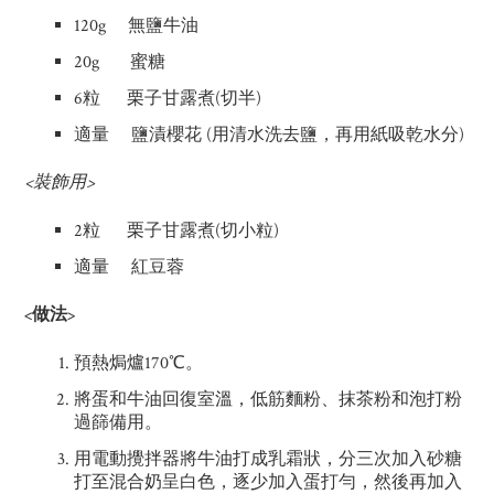
120g 無鹽牛油
20g 蜜糖
6粒 栗子甘露煮(切半)
適量 鹽漬櫻花 (用清水洗去鹽，再用紙吸乾水分)
<裝飾用>
2粒 栗子甘露煮(切小粒)
適量 紅豆蓉
<做法>
預熱焗爐170℃。
將蛋和牛油回復室溫，低筋麵粉、抹茶粉和泡打粉
過篩備用。
用電動攪拌器將牛油打成乳霜狀，分三次加入砂糖
打至混合奶呈白色，逐少加入蛋打勻，然後再加入