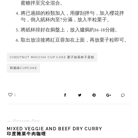
蜜糖拌至完全混合。
將已過篩的粉類加入，用膠刮拌勻，加入櫻花拌
勻，倒入紙杯內至7分滿，放入半粒栗子。
將紙杯排好在焗盤上，放入爐焗約16-18分鐘。
取出放涼後將紅豆蓉加在上面，再放栗子粒即可。
CHESTNUT MACCHA CUP CAKE 栗子抹茶杯子蛋糕
和風味CUPCAKE
0
← Previous Post
MIXED VEGGIE AND BEEF DRY CURRY
印度雜菜牛肉咖哩