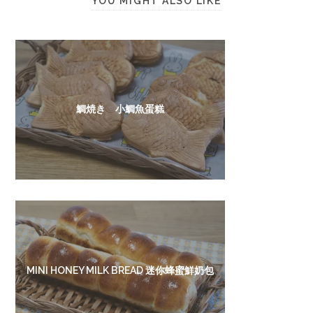
YOU MIGHT ALSO LIKE
鯛焼き 小鯛魚蛋糕
MINI HONEY MILK BREAD 迷你蜂蜜鮮奶包