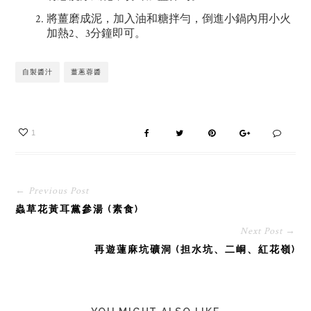
將薑磨成泥，加入油和糖拌勻，倒進小鍋內用小火
加熱2、3分鐘即可。
自製醬汁
薑蔥蓉醬
1
← Previous Post
蟲草花黃耳黨參湯 (素食)
Next Post →
再遊蓮麻坑礦洞 (担水坑、二峒、紅花嶺)