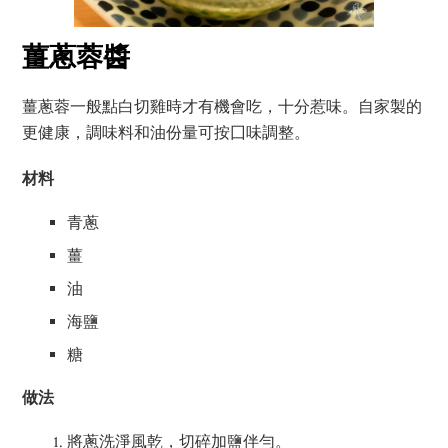
薑蔥蓉醬
薑蔥蓉一般點白切雞時才有機會吃，十分惹味。自家製的
更健康，調味料和油份量可按囗味調整。
材料
青蔥
薑
油
海鹽
糖
做法
將蔥洗淨風乾，切碎加鹽伴勻。