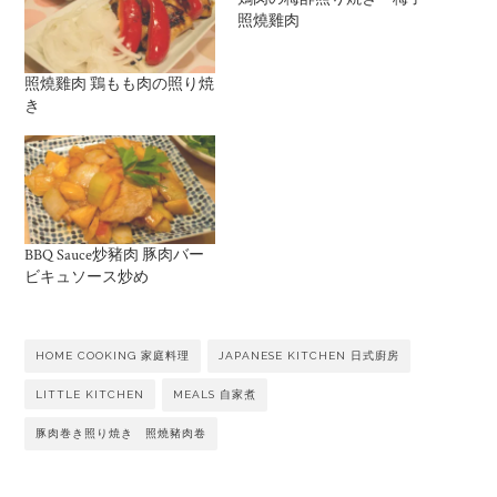
照燒雞肉
照燒雞肉 鶏もも肉の照り焼
き
BBQ Sauce炒豬肉 豚肉バー
ビキュソース炒め
HOME COOKING 家庭料理
JAPANESE KITCHEN 日式廚房
LITTLE KITCHEN
MEALS 自家煮
豚肉巻き照り焼き 照燒豬肉卷