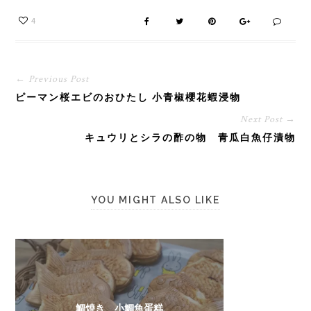
4
← Previous Post
ピーマン桜エビのおひたし 小青椒櫻花蝦浸物
Next Post →
キュウリとシラの酢の物 青瓜白魚仔漬物
YOU MIGHT ALSO LIKE
鯛焼き 小鯛魚蛋糕