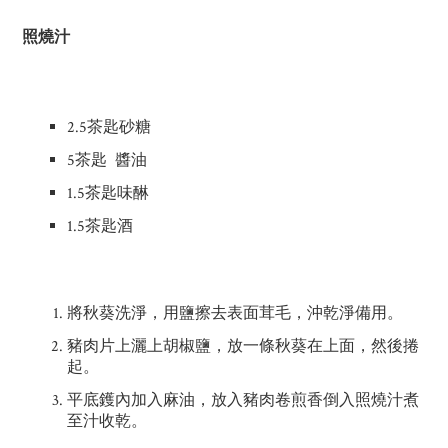
照燒汁
2.5茶匙砂糖
5茶匙 醬油
1.5茶匙味醂
1.5茶匙酒
將秋葵洗淨，用鹽擦去表面茸毛，沖乾淨備用。
豬肉片上灑上胡椒鹽，放一條秋葵在上面，然後捲
起。
平底鑊內加入麻油，放入豬肉卷煎香倒入照燒汁煮
至汁收乾。