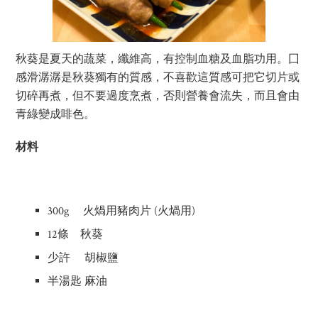
秋葵是夏天的蔬菜，纖維高，有控制血糖及血脂功用。囗
感滑潺潺是秋葵獨有的質感，不喜歡這質感可把它切片或
切碎再煮，但不要過度烹煮，否則營養會流失，而且會由
青綠變成啡色。
材料
300g 火煱用豬肉片 (火煱用)
12條 秋葵
少許 胡椒鹽
半湯匙 麻油