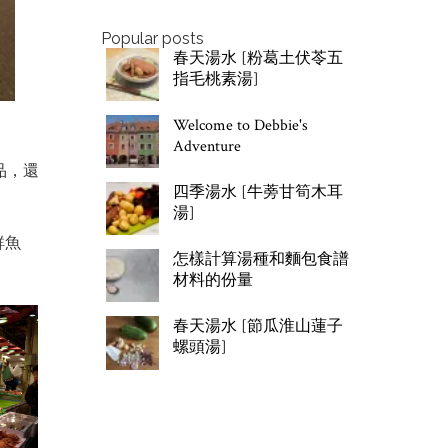
Popular posts
春天湯水 [粉葛土伏苓五
指毛桃素湯]
Welcome to Debbie's
Adventure
品，還
四季湯水 [牛蒡甘筍木耳
湯]
鮮魚
怎樣計算湯種和麵包食譜
材料的份量
春天湯水 [節瓜淮山蓮子
螺頭湯]