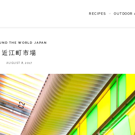
RECIPES
OUTDOOR A
UND THE WORLD
JAPAN
近江町市場
AUGUST 8, 2017