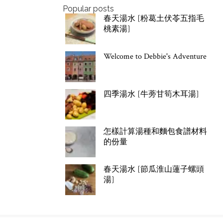
Popular posts
春天湯水 [粉葛土伏苓五指毛
桃素湯]
Welcome to Debbie's Adventure
四季湯水 [牛蒡甘筍木耳湯]
怎樣計算湯種和麵包食譜材料
的份量
春天湯水 [節瓜淮山蓮子螺頭
湯]