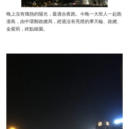
晚上沒有熾熱的陽光，最適合夜跑。今晚一大班人一起跑
港島，由中環郵政總局，經過沒有亮燈的摩天輪、政總、
金紫荊，終點維園。