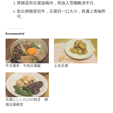
將雞蛋和豆腐放碗內，再放入雪櫃醃漬半日。
取出將雞蛋切半，豆腐切一口大小，再灑上青椒即
可。
Recommended
牛豆腐丼 牛肉豆腐飯
土佐豆腐
豆腐としいたけの焼き 網
燒豆腐椎茸