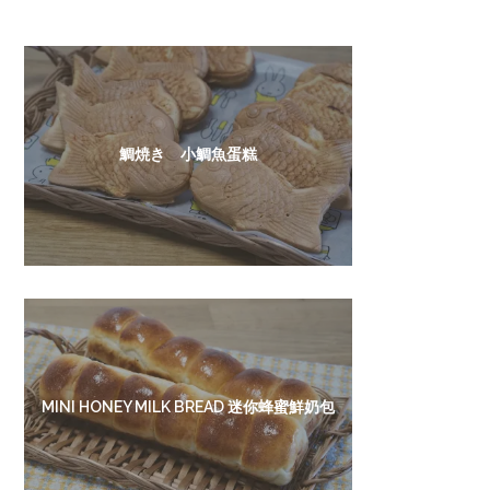
鯛焼き 小鯛魚蛋糕
MINI HONEY MILK BREAD 迷你蜂蜜鮮奶包