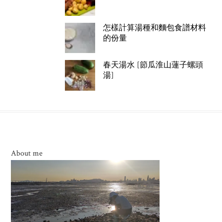
怎樣計算湯種和麵包食譜材料
的份量
春天湯水 [節瓜淮山蓮子螺頭
湯]
About me