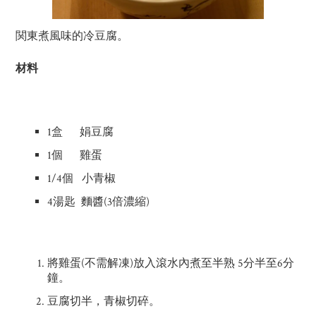
関東煮風味的冷豆腐。
材料
1盒 娟豆腐
1個 雞蛋
1/4個 小青椒
4湯匙 麵醬(3倍濃縮)
將雞蛋(不需解凍)放入滾水內煮至半熟 5分半至6分
鐘。
豆腐切半，青椒切碎。