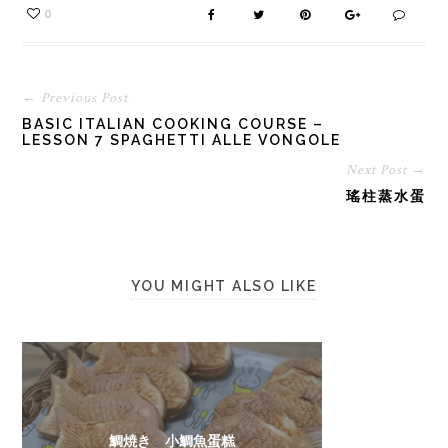
0
← Previous Post
BASIC ITALIAN COOKING COURSE –
LESSON 7 SPAGHETTI ALLE VONGOLE
Next Post →
瑤柱蒸水蛋
YOU MIGHT ALSO LIKE
鯛焼き 小鯛魚蛋糕