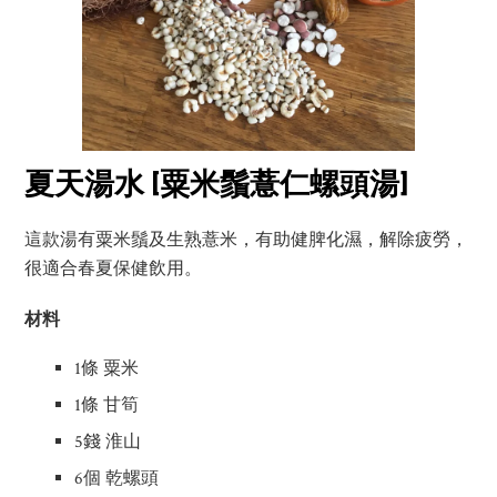
夏天湯水 [粟米鬚薏仁螺頭湯]
這款湯有粟米鬚及生熟薏米，有助健脾化濕，解除疲勞，
很適合春夏保健飲用。
材料
1條 粟米
1條 甘筍
5錢 淮山
6個 乾螺頭