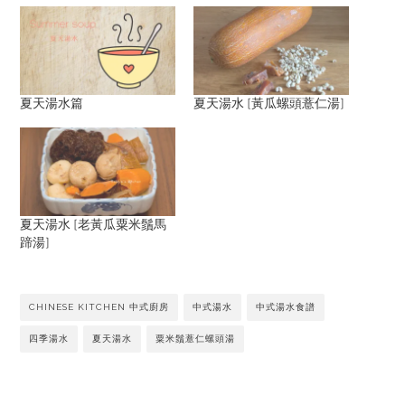
夏天湯水篇
夏天湯水 [黃瓜螺頭薏仁湯]
夏天湯水 [老黃瓜粟米鬚馬
蹄湯]
CHINESE KITCHEN 中式廚房
中式湯水
中式湯水食譜
四季湯水
夏天湯水
粟米鬚薏仁螺頭湯