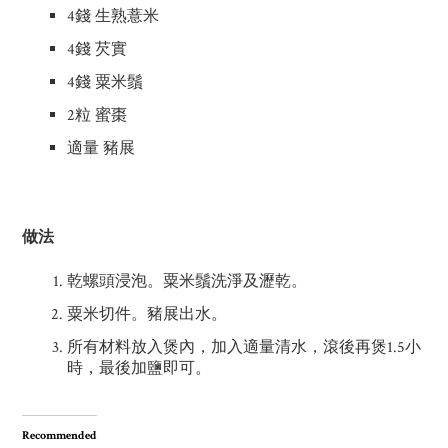
4錢 生熟薏米
4錢 芡實
4錢 粟米鬚
2粒 蜜棗
適量 豬展
做法
乾螺頭浸泡。粟米鬚洗淨及瀝乾。
粟米切件。豬展出水。
所有材料放入煲內，加入適量清水，滾後再煲1.5小
時，最後加鹽即可。
Recommended