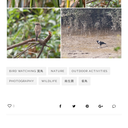
BIRD WATCHING 賞鳥
NATURE
OUTDOOR ACTIVITIES
PHOTOGRAPHY
WILDLIFE
南生圍
雀鳥
0