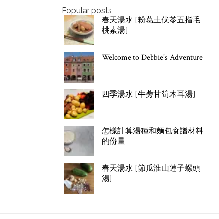
Popular posts
春天湯水 [粉葛土伏苓五指毛
桃素湯]
Welcome to Debbie's Adventure
四季湯水 [牛蒡甘筍木耳湯]
怎樣計算湯種和麵包食譜材料
的份量
春天湯水 [節瓜淮山蓮子螺頭
湯]