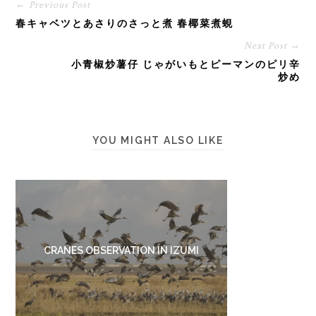
← Previous Post
春キャベツとあさりのさっと煮 春椰菜煮蜆
Next Post →
小青椒炒薯仔 じゃがいもとピーマンのピリ辛
炒め
YOU MIGHT ALSO LIKE
CRANES OBSERVATION IN IZUMI