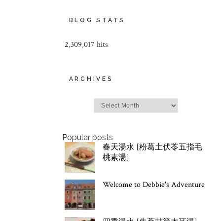
BLOG STATS
2,309,017 hits
ARCHIVES
Archives
Popular posts
春天湯水 [粉葛土伏苓五指毛
桃素湯]
Welcome to Debbie's Adventure