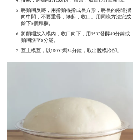
排氣，將麵糰分成6份，滾圓，放置15分鐘鬆弛。
將麵糰反轉，用擀麵棍擀成長方形，將長的兩邊摺
向中間，不要重疊，捲起，收口。用同樣方法完成
餘下5個麵糰。
將麵糰放入模內，收口向下，用35°C發酵40分鐘或
麵糰漲至8分滿。
蓋上模蓋，以180°C焗34分鐘，取出脫模冷卻。