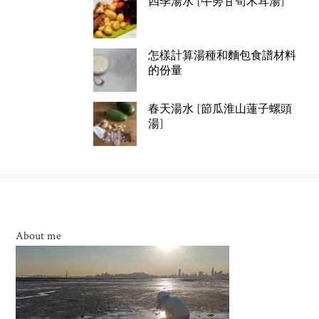
四季湯水 [牛蒡甘筍木耳湯]
怎樣計算湯種和麵包食譜材料
的份量
春天湯水 [節瓜淮山蓮子螺頭
湯]
About me