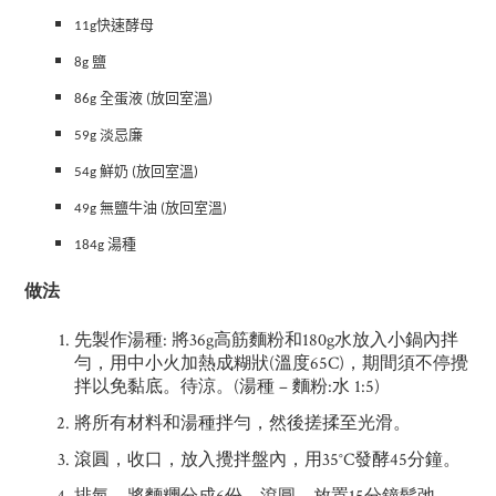
11g
快速酵母
8g
鹽
86g
全蛋液 (放回室溫)
59g
淡忌廉
54g
鮮奶 (放回室溫)
49g
無鹽牛油 (放回室溫)
184g
湯種
做法
先製作湯種: 將36g高筋麵粉和180g水放入小鍋內拌
勻，用中小火加熱成糊狀(溫度65C)，期間須不停攪
拌以免黏底。待涼。(湯種 – 麵粉:水 1:5)
將所有材料和湯種拌勻，然後搓揉至光滑。
滾圓，收口，放入攪拌盤內，用35°C發酵45分鐘。