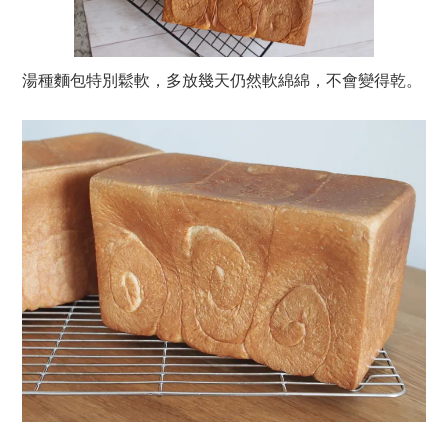
湯種麵包特別鬆軟，多放幾天仍然軟綿綿，不會變得乾。