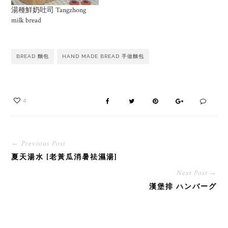
湯種鮮奶吐司 Tangzhong
milk bread
BREAD 麵包
HAND MADE BREAD 手做麵包
4
← Previous Post
夏天湯水 [老黃瓜消暑祛濕湯]
Next Post →
漢堡排 ハンバーグ