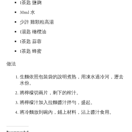
1茶匙 鹽麹
30ml 水
少許 雞顆粒高湯
1湯匙 橄欖油
1茶匙 蒜蓉
1茶匙 蜂蜜
做法
生麵依照包裝袋的說明煮熟，用凍水過冷河，瀝去
水份。
將檸檬切兩片，剩下的榨汁。
將檸檬汁加入拉麵醬汁拌勻，盛起。
將冷麵放到碗內，鋪上材料，沾上醬汁食用。