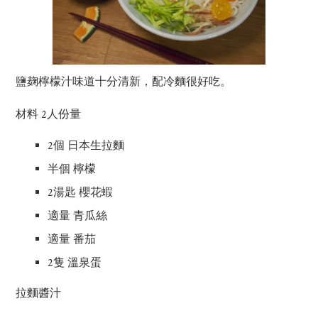
鹽麹檸檬汁味道十分清新，配冷麵很好吃。
材料 2人份量
2個 日本生拉麵
半個 檸檬
2湯匙 櫻花蝦
適量 青瓜絲
適量 番茄
2隻 溫泉蛋
拉麵醬汁