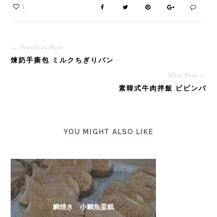
立即加砂糖和水降溫]。 然
1
後加薑汁和檸檬汁增加香
味，最後加油拌勻，放入雪
櫃冷藏至食時取出 [冷藏可
保存一星期]。
← Previous Post
煉奶手撕包 ミルクちぎりパン
Next Post →
素韓式牛肉拌飯 ビビンバ
YOU MIGHT ALSO LIKE
鯛焼き 小鯛魚蛋糕