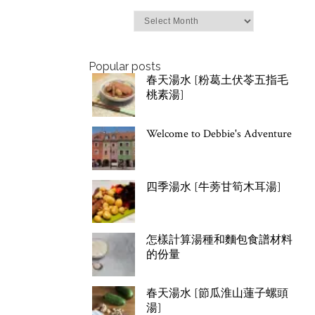
Archives
Popular posts
春天湯水 [粉葛土伏苓五指毛
桃素湯]
Welcome to Debbie's Adventure
四季湯水 [牛蒡甘筍木耳湯]
怎樣計算湯種和麵包食譜材料
的份量
春天湯水 [節瓜淮山蓮子螺頭
湯]