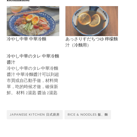
Recommended
冷やし中華 中華冷麵
あっさりすだちつゆ 檸檬麵
汁（冷麵用）
冷やし中華のタレ 中華冷麵
醬汁
冷やし中華のタレ中華冷麵
醬汁 中華冷麵醬汁可以到超
市買或自己動手做，材料簡
單，吃的時候才做，確保新
鮮。 材料 2湯匙 醬油 2湯匙
醋 半湯匙 味醂 1.5湯匙 砂糖
1茶匙 麻油 半茶匙 薑汁 半茶
匙 檸檬汁 做法 將醬油、
JAPANESE KITCHEN 日式廚房
RICE & NOODLES 飯、麵
醋、味醂放入小鍋內加熱至
沸騰，熄火，立即加入砂糖
和水拌勻 [調味料加熱後慢
慢放涼會減低風味，所以要