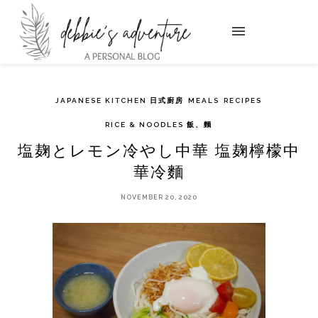
JAPANESE KITCHEN 日式廚房
MEALS
RECIPES
RICE & NOODLES 飯、麵
塩麹とレモン冷やし中華 塩麹檸檬中
華冷麵
NOVEMBER 20, 2020