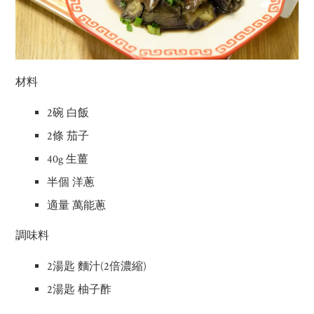
材料
2碗 白飯
2條 茄子
40g 生薑
半個 洋蔥
適量 萬能蔥
調味料
2湯匙 麵汁(2倍濃縮)
2湯匙 柚子酢