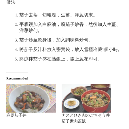
做法
茄子去蒂，切粗塊，生薑、洋蔥切末。
平底鑊加入白麻油，將茄子炒香，然後加入生薑、
洋蔥炒勻。
茄子炒至軟身後，加入調味料炒勻。
將茄子及汁料放入密實袋，放入雪櫃冷藏1個小時。
將涼拌茄子盛在熱飯上，撒上蔥花即可。
Recommended
麻婆茄子丼
ナスとひき肉のごちそう丼
茄子素肉蓋飯