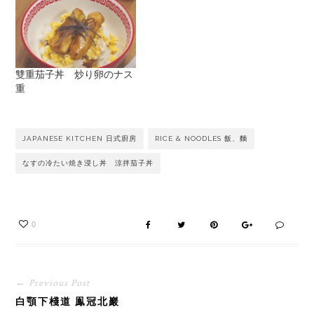
雙重茄子丼 炒り卵のナス
重
JAPANESE KITCHEN 日式廚房
RICE & NOODLES 飯、麵
なすの冷たい焼き浸し丼 涼拌茄子丼
0
← Previous Post
白顎下棧道 鳯冠北巖