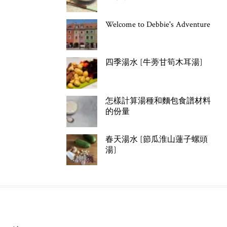
Welcome to Debbie's Adventure
四季湯水 [牛蒡甘筍木耳湯]
怎樣計算湯種和麵包食譜材料
的份量
春天湯水 [節瓜淮山蓮子螺頭
湯]