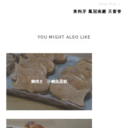
Next Post →
東狗牙 鳳冠南巖 天窗脊
YOU MIGHT ALSO LIKE
鯛焼き 小鯛魚蛋糕