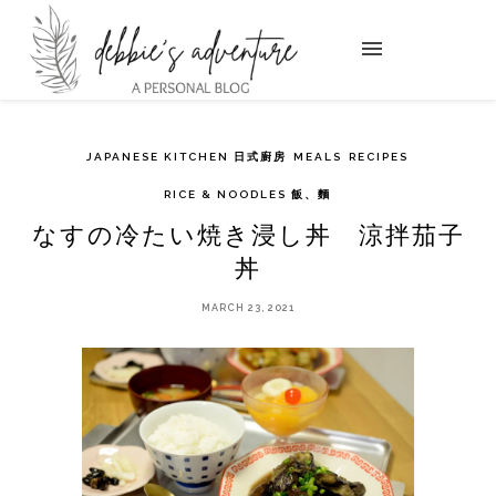
JAPANESE KITCHEN 日式廚房
MEALS
RECIPES
RICE & NOODLES 飯、麵
なすの冷たい焼き浸し丼 涼拌茄子
丼
MARCH 23, 2021