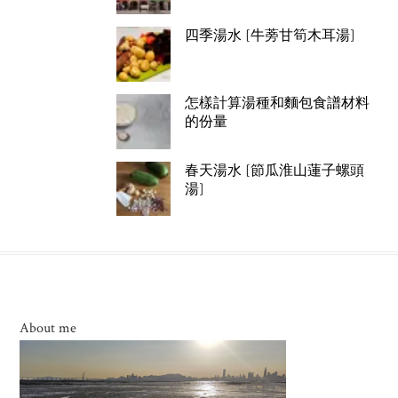
四季湯水 [牛蒡甘筍木耳湯]
怎樣計算湯種和麵包食譜材料
的份量
春天湯水 [節瓜淮山蓮子螺頭
湯]
About me