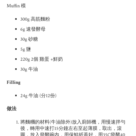
Muffin 模
300g 高筋麵粉
6g 速發酵母
30g 砂糖
5g 鹽
220g 2個 雞蛋 +鮮奶
30g 牛油
Filling
24g 牛油 (分12份)
做法
將麵糰的材料(牛油除外)放入廚師機，用慢速拌勻
後，轉用中速打15分鐘左右至起薄膜，取出，滾
圓，放入發酵碗內，用保鮮紙蓋好，用35C發酵40