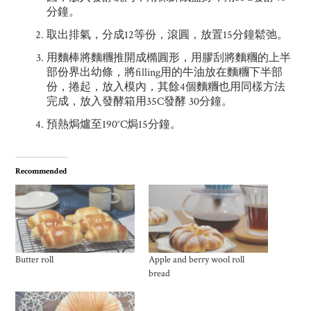
分鐘。
取出排氣，分成12等份，滾圓，放置15分鐘鬆弛。
用麵棒將麵糰推開成橢圓形，用膠刮將麵糰的上半
部份界出幼條，將filling用的牛油放在麵糰下半部
份，捲起，放入模內，其餘4個麵糰也用同樣方法
完成，放入發酵箱用35C發酵 30分鐘。
預熱焗爐至190°C焗15分鐘。
Recommended
Butter roll
Apple and berry wool roll
bread