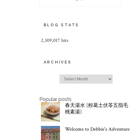
BLOG STATS
2,309,017 hits
ARCHIVES
Archives
Popular posts
春天湯水 [粉葛土伏苓五指毛
桃素湯]
Welcome to Debbie's Adventure