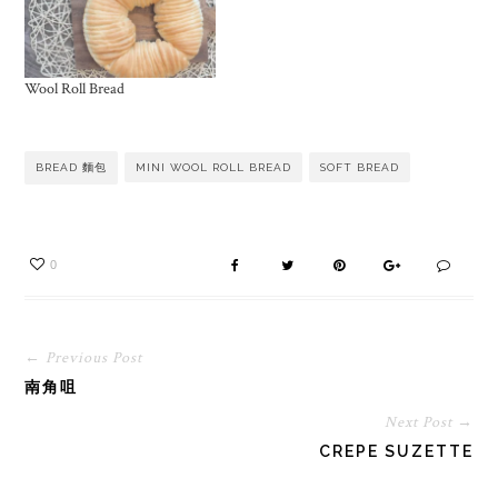
Wool Roll Bread
BREAD 麵包
MINI WOOL ROLL BREAD
SOFT BREAD
0
← Previous Post
南角咀
Next Post →
CREPE SUZETTE