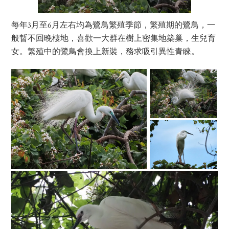
每年3月至6月左右均為鷺鳥繁殖季節，繁殖期的鷺鳥，一
般暫不回晚棲地，喜歡一大群在樹上密集地築巢，生兒育
女。繁殖中的鷺鳥會換上新裝，務求吸引異性青睞。