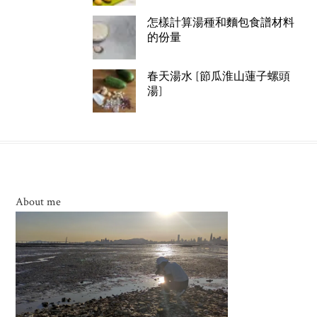
怎樣計算湯種和麵包食譜材料
的份量
春天湯水 [節瓜淮山蓮子螺頭
湯]
About me