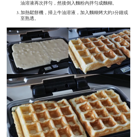
油溶液再次拌匀，然後倒入麵粉內拌匀成麵糊。
加熱鬆餅機，掃上牛油溶液，加入麵糊烤大約3分鐘或
至熟透。