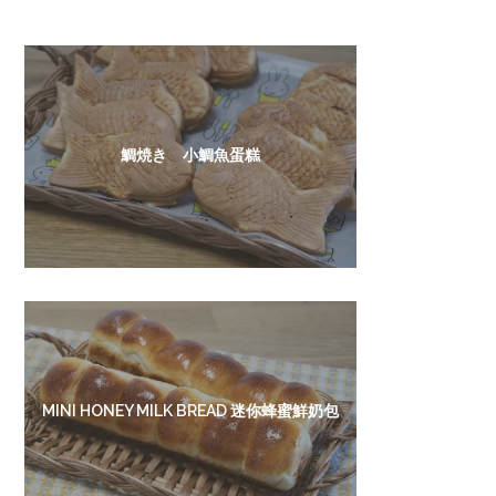
鯛焼き 小鯛魚蛋糕
MINI HONEY MILK BREAD 迷你蜂蜜鮮奶包