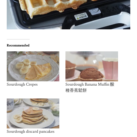
Recommended
Sourdough Crepes
Sourdough Banana Muffin 酸
種香蕉鬆餅
Sourdough discard pancakes