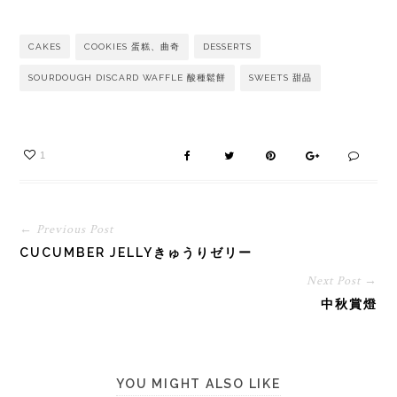
CAKES
COOKIES 蛋糕、曲奇
DESSERTS
SOURDOUGH DISCARD WAFFLE 酸種鬆餅
SWEETS 甜品
1
← Previous Post
CUCUMBER JELLYきゅうりゼリー
Next Post →
中秋賞燈
YOU MIGHT ALSO LIKE