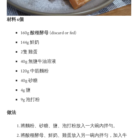
材料 6個
160g
酸種酵母
(discard or fed)
144g 鮮奶
2隻 雞蛋
40g 無鹽牛油溶液
120g 中筋麵粉
40g 砂糖
4g 鹽
9g 泡打粉
做法
將麵粉、砂糖、鹽、泡打粉放入一大碗內拌勻。
將酸種酵母、鮮奶、雞蛋放入另一碗內拌匀，加入牛