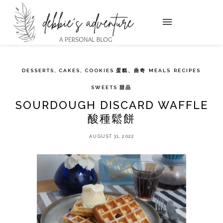
DESSERTS, CAKES, COOKIES 蛋糕、曲奇
MEALS
RECIPES
SWEETS 甜品
SOURDOUGH DISCARD WAFFLE
酸種鬆餅
AUGUST 31, 2022