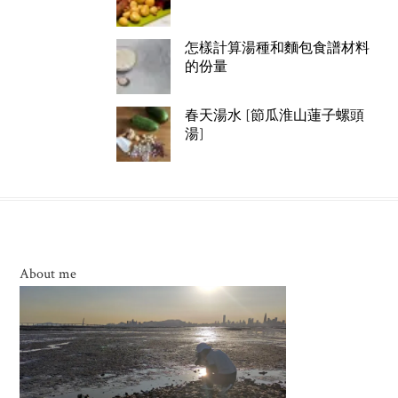
怎樣計算湯種和麵包食譜材料
的份量
春天湯水 [節瓜淮山蓮子螺頭
湯]
About me